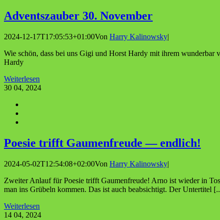
Advents­zau­ber 30. November
2024-12-17T17:05:53+01:00
Von
Harry Kalinowsky
|
Wie schön, dass bei uns Gigi und Horst Hardy mit ihrem wunderbar ve
Hardy
Weiterlesen
30
04, 2024
Poe­sie trifft Gau­men­freu­de — endlich!
2024-05-02T12:54:08+02:00
Von
Harry Kalinowsky
|
Zweiter Anlauf für Poesie trifft Gaumenfreude! Arno ist wieder in Tos
man ins Grübeln kommen. Das ist auch beabsichtigt. Der Untertitel [..
Weiterlesen
14
04, 2024