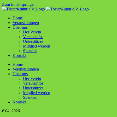
Zum Inhalt springen
Home
Ver­an­stal­tun­gen
Über uns
Der Ver­ein
Ver­ein­sin­fos
Unter­stüt­zer
Mit­glied werden
Spen­den
Kon­takt
Home
Ver­an­stal­tun­gen
Über uns
Der Ver­ein
Ver­ein­sin­fos
Unter­stüt­zer
Mit­glied werden
Spen­den
Kon­takt
6
04, 2026