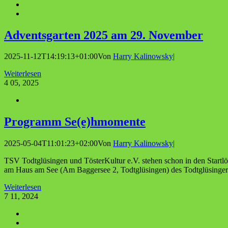
Advents­gar­ten 2025 am 29. November
2025-11-12T14:19:13+01:00
Von
Harry Kalinowsky
|
Weiterlesen
4
05, 2025
Pro­gramm Se(e)hmomente
2025-05-04T11:01:23+02:00
Von
Harry Kalinowsky
|
TSV Todtglüsingen und TösterKultur e.V. stehen schon in den Start
am Haus am See (Am Baggersee 2, Todtglüsingen) des Todtglüsinger [
Weiterlesen
7
11, 2024