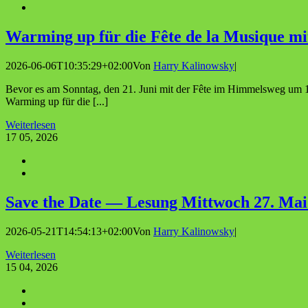
Warm­ing up für die Fête de la Musi­que 
2026-06-06T10:35:29+02:00
Von
Harry Kalinowsky
|
Bevor es am Sonntag, den 21. Juni mit der Fête im Himmelsweg um 15
Warming up für die [...]
Weiterlesen
17
05, 2026
Save the Date — Lesung Mitt­woch 27. Mai
2026-05-21T14:54:13+02:00
Von
Harry Kalinowsky
|
Weiterlesen
15
04, 2026