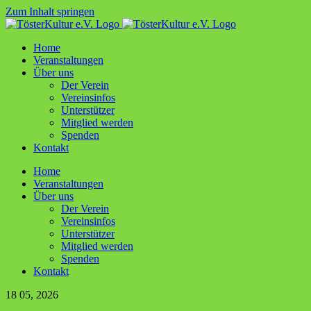
Zum Inhalt springen
Home
Ver­an­stal­tun­gen
Über uns
Der Ver­ein
Ver­ein­sin­fos
Unter­stüt­zer
Mit­glied werden
Spen­den
Kon­takt
Home
Ver­an­stal­tun­gen
Über uns
Der Ver­ein
Ver­ein­sin­fos
Unter­stüt­zer
Mit­glied werden
Spen­den
Kon­takt
18
05, 2026