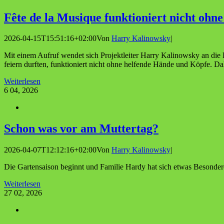
Fête de la Musi­que funk­tio­niert nicht ohn
2026-04-15T15:51:16+02:00
Von
Harry Kalinowsky
|
Mit einem Aufruf wendet sich Projektleiter Harry Kalinowsky an die B
feiern durften, funktioniert nicht ohne helfende Hände und Köpfe. Dah
Weiterlesen
6
04, 2026
Schon was vor am Muttertag?
2026-04-07T12:12:16+02:00
Von
Harry Kalinowsky
|
Die Gartensaison beginnt und Familie Hardy hat sich etwas Besonder
Weiterlesen
27
02, 2026