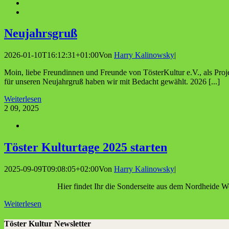
Neu­jahrs­gruß
2026-01-10T16:12:31+01:00
Von
Harry Kalinowsky
|
Moin, liebe Freundinnen und Freunde von TösterKultur e.V., als Proj
für unseren Neujahrgruß haben wir mit Bedacht gewählt. 2026 [...]
Weiterlesen
2
09, 2025
Tös­ter Kul­tur­ta­ge 2025 starten
2025-09-09T09:08:05+02:00
Von
Harry Kalinowsky
|
Hier findet Ihr die Sonderseite aus dem Nordheide Woche
Weiterlesen
Töster Kultur Newsletter