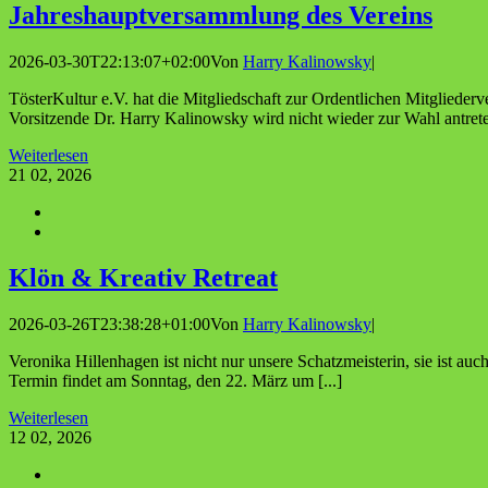
Jah­res­haupt­ver­samm­lung des Vereins
2026-03-30T22:13:07+02:00
Von
Harry Kalinowsky
|
TösterKultur e.V. hat die Mitgliedschaft zur Ordentlichen Mitgliede
Vorsitzende Dr. Harry Kalinowsky wird nicht wieder zur Wahl antret
Weiterlesen
21
02, 2026
Klön & Krea­tiv Retreat
2026-03-26T23:38:28+01:00
Von
Harry Kalinowsky
|
Veronika Hillenhagen ist nicht nur unsere Schatzmeisterin, sie ist auc
Termin findet am Sonntag, den 22. März um [...]
Weiterlesen
12
02, 2026