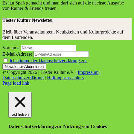
Es hat Spaß gemacht und man darf sich auf die nächs­te Aus­ga­be
von Rai­ner & Fri­ends freuen.
Töster Kultur Newsletter
Bleib über Veranstaltungen, Neuigkeiten und Kulturprojekte auf
dem Laufenden.
Vorname
E-Mail-Adresse
Ich stimme der Datenschutzerklärung zu.
© Copyright
2026 | Töster Kultur e.V. |
Impressum
|
Datenschutzerklärung
|
Haftungsausschluss
Facebook
X
Instagram
YouTube
Page load link
Schließen
Datenschutzerklärung zur Nutzung von Cookies