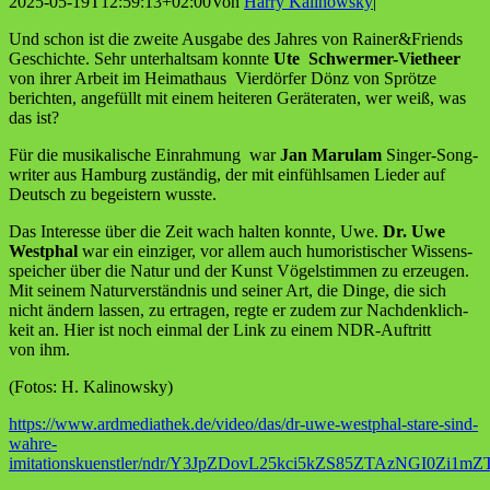
2025-05-19T12:59:13+02:00
Von
Harry Kalinowsky
|
Und schon ist die zwei­te Aus­ga­be des Jah­res von Rainer&Friends
Geschich­te. Sehr unter­halt­sam konn­te
Ute Schwer­mer-Vie­theer
von ihrer Arbeit im Hei­mat­haus Vier­dör­fer Dönz von Spröt­ze
berich­ten, ange­füllt mit einem hei­te­ren Gerä­te­ra­ten, wer weiß, was
das ist?
Für die musi­ka­li­sche Ein­rah­mung war
Jan Maru­lam
Sin­ger-Song­
wri­ter aus Ham­burg zustän­dig, der mit ein­fühl­sa­men Lie­der auf
Deutsch zu begeis­tern wusste.
Das Inter­es­se über die Zeit wach hal­ten konn­te, Uwe.
Dr. Uwe
West­phal
war ein ein­zi­ger, vor allem auch humo­ris­ti­scher Wis­sens­
spei­cher über die Natur und der Kunst Vögel­stim­men zu erzeu­gen.
Mit sei­nem Natur­ver­ständ­nis und sei­ner Art, die Din­ge, die sich
nicht ändern las­sen, zu ertra­gen, reg­te er zudem zur Nach­denk­lich­
keit an. Hier ist noch ein­mal der Link zu einem NDR-Auf­tritt
von ihm.
(Fotos: H. Kalinowsky)
https://www.ardmediathek.de/video/das/dr-uwe-westphal-stare-sind-
wahre-
imitationskuenstler/ndr/Y3JpZDovL25kci5kZS85ZTAzNGI0Z