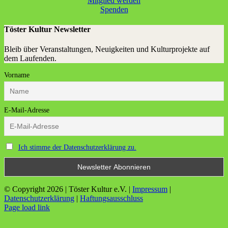
Mit­glied werden
Spen­den
Töster Kultur Newsletter
Bleib über Veranstaltungen, Neuigkeiten und Kulturprojekte auf
dem Laufenden.
Vorname
E-Mail-Adresse
Ich stimme der Datenschutzerklärung zu.
© Copyright
2026 | Töster Kultur e.V. |
Impressum
|
Datenschutzerklärung
|
Haftungsausschluss
Facebook
X
Instagram
YouTube
Page load link
Nach
oben