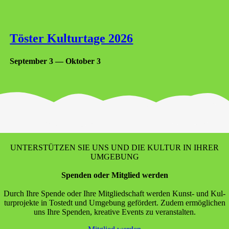
Tös­ter Kul­tur­ta­ge 2026
Sep­tem­ber 3
—
Okto­ber 3
UNTERSTÜTZEN SIE UNS UND DIE KULTUR IN IHRER
UMGEBUNG
Spen­den oder Mit­glied werden
Durch Ihre Spen­de oder Ihre Mit­glied­schaft wer­den Kunst- und Kul­
tur­pro­jek­te in Tostedt und Umge­bung geför­dert. Zudem ermög­li­chen
uns Ihre Spen­den, krea­ti­ve Events zu veranstalten.