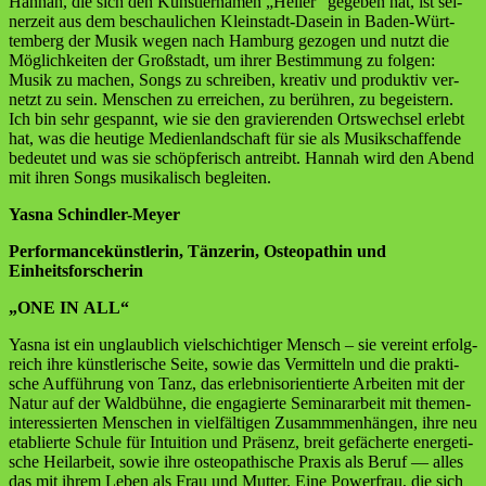
Han­nah, die sich den Künst­ler­na­men „Hel­ler“ gege­ben hat, ist sei­
ner­zeit aus dem beschau­li­chen Klein­stadt-Dasein in Baden-Würt­
tem­berg der Musik wegen nach Ham­burg gezo­gen und nutzt die
Mög­lich­kei­ten der Groß­stadt, um ihrer Bestim­mung zu fol­gen:
Musik zu machen, Songs zu schrei­ben, krea­tiv und pro­duk­tiv ver­
netzt zu sein. Men­schen zu errei­chen, zu berüh­ren, zu begeis­tern.
Ich bin sehr gespannt, wie sie den gra­vie­ren­den Orts­wech­sel erlebt
hat, was die heu­ti­ge Medi­en­land­schaft für sie als Musik­schaf­fen­de
bedeu­tet und was sie schöp­fe­risch antreibt. Han­nah wird den Abend
mit ihren Songs musi­ka­lisch begleiten.
Yas­na Schindler-Meyer
Per­for­mance­künst­le­rin, Tän­ze­rin, Osteo­path­in und
Einheitsforscherin
„ONE IN ALL“
Yas­na ist ein unglaub­lich viel­schich­ti­ger Mensch – sie ver­eint erfolg­
reich ihre künst­le­ri­sche Sei­te, sowie das Ver­mit­teln und die prak­ti­
sche Auf­füh­rung von Tanz, das erleb­nis­ori­en­tier­te Arbei­ten mit der
Natur auf der Wald­büh­ne, die enga­gier­te Semi­nar­ar­beit mit the­men-
inter­es­sier­ten Men­schen in viel­fäl­ti­gen Zusamm­men­hän­gen, ihre neu
eta­blier­te Schu­le für Intui­ti­on und Prä­senz, breit gefä­cher­te ener­ge­ti­
sche Heil­ar­beit, sowie ihre osteo­pa­thi­sche Pra­xis als Beruf — alles
das mit ihrem Leben als Frau und Mut­ter. Eine Power­frau, die sich