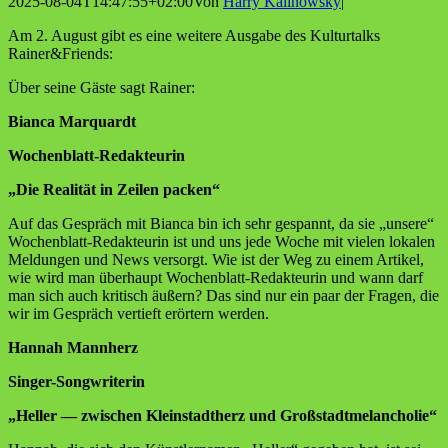
2025-08-04T14:47:55+02:00
Von
Harry Kalinowsky
|
Am 2. August gibt es eine wei­te­re Aus­ga­be des Kul­tur­talks
Rainer&Friends:
Über sei­ne Gäs­te sagt Rainer:
Bian­ca Marquardt
Wochen­blatt-Redak­teu­rin
„Die Rea­li­tät in Zei­len packen“
Auf das Gespräch mit Bian­ca bin ich sehr gespannt, da sie „unse­re“
Wochen­blatt-Redak­teu­rin ist und uns jede Woche mit vie­len loka­len
Mel­dun­gen und News ver­sorgt. Wie ist der Weg zu einem Arti­kel,
wie wird man über­haupt Wochen­blatt-Redak­teu­rin und wann darf
man sich auch kri­tisch äußern? Das sind nur ein paar der Fra­gen, die
wir im Gespräch ver­tieft erör­tern werden.
Han­nah Mannherz
Sin­ger-Song­wri­te­rin
„Hel­ler — zwi­schen Klein­stadt­herz und Großstadtmelancholie“