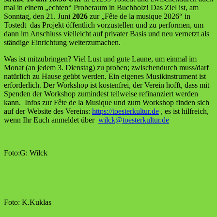
mal in einem „ech­ten“ Pro­be­raum in Buch­holz! Das Ziel ist, am
Sonn­tag, den 21. Juni
2026
zur „Fête de la musi­que 2026“ in
Tostedt das Pro­jekt öffent­lich vor­zu­stel­len und zu per­for­men, um
dann im Anschluss viel­leicht auf pri­va­ter Basis und neu ver­netzt als
stän­di­ge Ein­rich­tung weiterzumachen.
Was ist mit­zu­brin­gen? Viel Lust und gute Lau­ne, um ein­mal im
Monat (an jedem 3. Diens­tag) zu pro­ben; zwi­schen­durch muss/darf
natür­lich zu Hau­se geübt wer­den. Ein eige­nes Musik­in­stru­ment ist
erfor­der­lich. Der Work­shop ist kos­ten­frei, der Ver­ein hofft, dass mit
Spen­den der Work­shop zumin­dest teil­wei­se refi­nan­ziert wer­den
kann. Infos zur Fête de la Musi­que und zum Work­shop fin­den sich
auf der Web­site des Ver­eins:
https://toesterkultur.de
, es ist hilf­reich,
wenn Ihr Euch anmel­det über
wilck@toesterkultur.de
Foto:G: Wilck
Foto: K.Kuklas