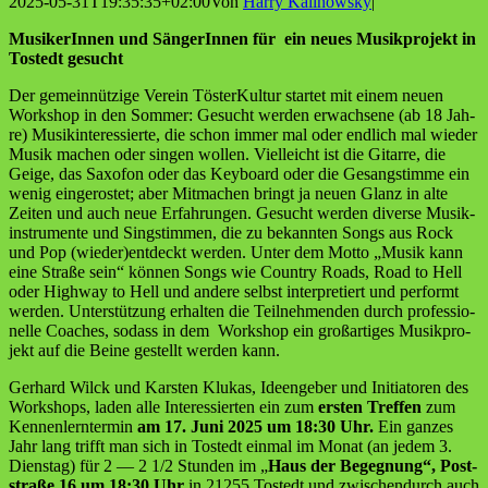
2025-05-31T19:35:35+02:00
Von
Harry Kalinowsky
|
Musi­ke­rIn­nen und Sän­ge­rIn­nen für ein neu­es Musik­pro­jekt in
Tostedt gesucht
Der gemein­nüt­zi­ge Ver­ein Tös­ter­Kul­tur star­tet mit einem neu­en
Work­shop in den Som­mer: Gesucht wer­den erwach­se­ne (ab 18 Jah­
re) Musik­in­ter­es­sier­te, die schon immer mal oder end­lich mal wie­der
Musik machen oder sin­gen wol­len. Viel­leicht ist die Gitar­re, die
Gei­ge, das Saxo­fon oder das Key­board oder die Gesang­stim­me ein
wenig ein­ge­ros­tet; aber Mit­ma­chen bringt ja neu­en Glanz in alte
Zei­ten und auch neue Erfah­run­gen. Gesucht wer­den diver­se Musik­
in­stru­men­te und Sing­stim­men, die zu bekann­ten Songs aus Rock
und Pop (wieder)entdeckt wer­den. Unter dem Mot­to „Musik kann
eine Stra­ße sein“ kön­nen Songs wie Coun­try Roads, Road to Hell
oder High­way to Hell und ande­re selbst inter­pre­tiert und per­formt
wer­den. Unter­stüt­zung erhal­ten die Teil­neh­men­den durch pro­fes­sio­
nel­le Coa­ches, sodass in dem Work­shop ein groß­ar­ti­ges Musik­pro­
jekt auf die Bei­ne gestellt wer­den kann.
Ger­hard Wilck und Kars­ten Klu­kas, Ideen­ge­ber und Initia­to­ren des
Work­shops, laden alle Inter­es­sier­ten ein zum
ers­ten Tref­fen
zum
Ken­nen­lern­ter­min
am 17. Juni 2025 um 18:30 Uhr.
Ein gan­zes
Jahr lang trifft man sich in Tostedt ein­mal im Monat (an jedem 3.
Diens­tag) für 2 — 2 1/2 Stun­den im „
Haus der Begeg­nung“, Post­
stra­ße 16
um 18:30 Uhr
in 21255 Tostedt und zwi­schen­durch auch