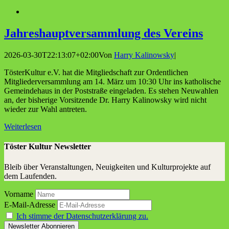
Jah­res­haupt­ver­samm­lung des Vereins
2026-03-30T22:13:07+02:00
Von
Harry Kalinowsky
|
TösterKultur e.V. hat die Mitgliedschaft zur Ordentlichen
Mitgliederversammlung am 14. März um 10:30 Uhr ins katholische
Gemeindehaus in der Poststraße eingeladen. Es stehen Neuwahlen
an, der bisherige Vorsitzende Dr. Harry Kalinowsky wird nicht
wieder zur Wahl antreten.
Weiterlesen
Töster Kultur Newsletter
Bleib über Veranstaltungen, Neuigkeiten und Kulturprojekte auf
dem Laufenden.
Vorname
E-Mail-Adresse
Ich stimme der Datenschutzerklärung zu.