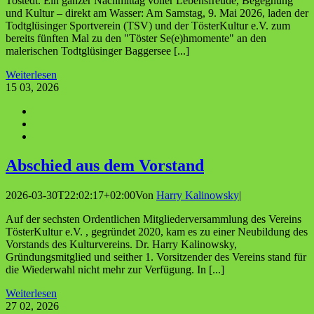
Tostedt. Ein ganzer Nachmittag voller Lebensfreude, Begegnung
und Kultur – direkt am Wasser: Am Samstag, 9. Mai 2026, laden der
Todtglüsinger Sportverein (TSV) und der TösterKultur e.V. zum
bereits fünften Mal zu den "Töster Se(e)hmomente" an den
malerischen Todtglüsinger Baggersee [...]
Weiterlesen
15
03, 2026
Abschied aus dem Vorstand
2026-03-30T22:02:17+02:00
Von
Harry Kalinowsky
|
Auf der sechsten Ordentlichen Mitgliederversammlung des Vereins
TösterKultur e.V. , gegründet 2020, kam es zu einer Neubildung des
Vorstands des Kulturvereins. Dr. Harry Kalinowsky,
Gründungsmitglied und seither 1. Vorsitzender des Vereins stand für
die Wiederwahl nicht mehr zur Verfügung. In [...]
Weiterlesen
27
02, 2026