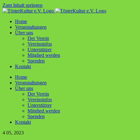
Zum Inhalt springen
Home
Ver­an­stal­tun­gen
Über uns
Der Ver­ein
Ver­ein­sin­fos
Unter­stüt­zer
Mit­glied werden
Spen­den
Kon­takt
Home
Ver­an­stal­tun­gen
Über uns
Der Ver­ein
Ver­ein­sin­fos
Unter­stüt­zer
Mit­glied werden
Spen­den
Kon­takt
4
05, 2023