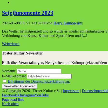
Se(e)hmomente 2023
2023-05-08T11:21:14+02:00
Von
Harry Kalinowsky
|
Das Wetter hat mitgespielt und so wurde es wieder ein fantastisches S
Verbindung von Kunst, Kultur und Sport feiern und [...]
Weiterlesen
Töster Kultur Newsletter
Bleib über Veranstaltungen, Neuigkeiten und Kulturprojekte auf dem
Vorname
E-Mail-Adresse
Ich stimme der Datenschutzerklärung zu.
© Copyright
2026 | Töster Kultur e.V. |
Impressum
|
Datenschutzerkl
Facebook
X
Instagram
YouTube
Page load link
Nach oben