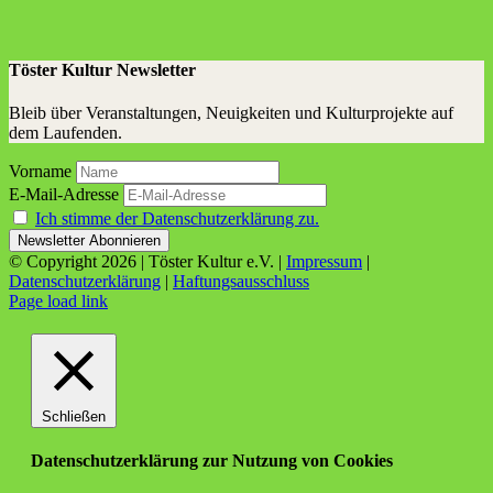
Töster Kultur Newsletter
Bleib über Veranstaltungen, Neuigkeiten und Kulturprojekte auf
dem Laufenden.
Vorname
E-Mail-Adresse
Ich stimme der Datenschutzerklärung zu.
© Copyright
2026 | Töster Kultur e.V. |
Impressum
|
Datenschutzerklärung
|
Haftungsausschluss
Facebook
X
Instagram
YouTube
Page load link
Schließen
Datenschutzerklärung zur Nutzung von Cookies