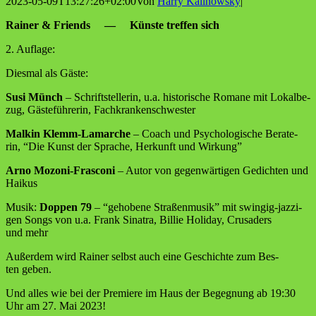
2023-05-09T13:27:26+02:00
Von
Harry Kalinowsky
|
Rai­ner & Fri­ends — Küns­te tref­fen sich
2. Auf­la­ge:
Dies­mal als Gäste:
Susi Münch
– Schrift­stel­le­rin, u.a. his­to­ri­sche Roma­ne mit Lokal­be­
zug, Gäs­te­füh­re­rin, Fachkrankenschwester
Mal­kin Klemm-Lamar­che
– Coach und Psy­cho­lo­gi­sche Bera­te­
rin, “Die Kunst der Spra­che, Her­kunft und Wirkung”
Arno Mozo­ni-Fras­co­ni
– Autor von gegen­wär­ti­gen Gedich­ten und
Haikus
Musik:
Dop­pen 79
– “geho­be­ne Stra­ßen­mu­sik” mit swin­gig-jaz­zi­
gen Songs von u.a. Frank Sina­tra, Bil­lie Holi­day, Cru­saders
und mehr
Außer­dem wird Rai­ner selbst auch eine Geschich­te zum Bes­
ten geben.
Und alles wie bei der Pre­mie­re im Haus der Begeg­nung ab 19:30
Uhr am 27. Mai 2023!