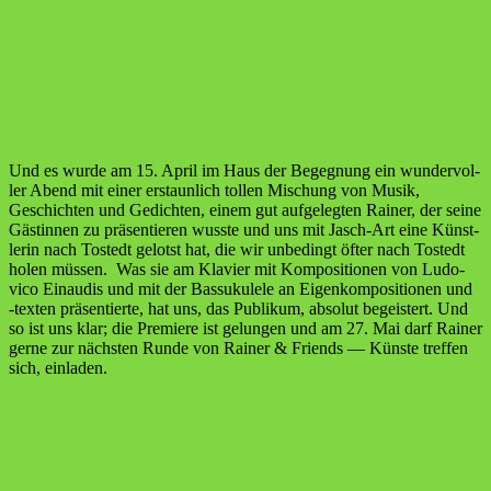
Und es wur­de am 15. April im Haus der Begeg­nung ein wun­der­vol­
ler Abend mit einer erstaun­lich tol­len Mischung von Musik,
Geschich­ten und Gedich­ten, einem gut auf­ge­leg­ten Rai­ner, der sei­ne
Gäs­tin­nen zu prä­sen­tie­ren wuss­te und uns mit Jasch-Art eine Künst­
le­rin nach Tostedt gelotst hat, die wir unbe­dingt öfter nach Tostedt
holen müs­sen. Was sie am Kla­vier mit Kom­po­si­tio­nen von Ludo­
vico Ein­au­dis und mit der Bas­suku­le­le an Eigen­kom­po­si­tio­nen und
‑tex­ten prä­sen­tier­te, hat uns, das Publi­kum, abso­lut begeis­tert. Und
so ist uns klar; die Pre­mie­re ist gelun­gen und am 27. Mai darf Rai­ner
ger­ne zur nächs­ten Run­de von Rai­ner & Fri­ends — Küns­te tref­fen
sich, einladen.