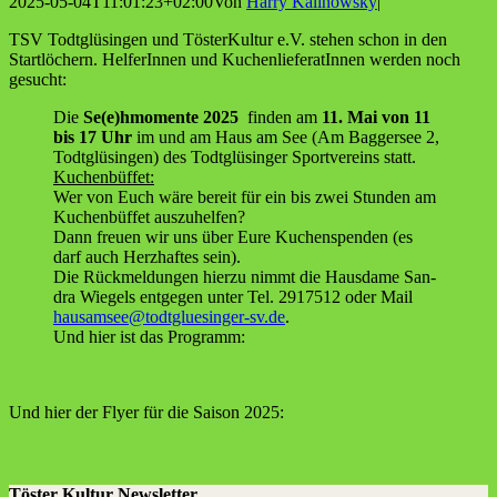
2025-05-04T11:01:23+02:00
Von
Harry Kalinowsky
|
TSV Todt­glüsin­gen und Tös­ter­Kul­tur e.V. ste­hen schon in den
Start­lö­chern. Hel­fe­rIn­nen und Kuchen­lie­fe­ra­tIn­nen wer­den noch
gesucht:
Die
Se(e)hmomente 2025
fin­den am
11. Mai von 11
bis 17 Uhr
im und am Haus am See (Am Bag­ger­see 2,
Todt­glüsin­gen) des Todt­glüsin­ger Sport­ver­eins statt.
Kuchen­büf­fet:
Wer von Euch wäre bereit für ein bis zwei Stun­den am
Kuchen­büf­fet auszuhelfen?
Dann freu­en wir uns über Eure Kuchen­spen­den (es
darf auch Herz­haf­tes sein).
Die Rück­mel­dun­gen hier­zu nimmt die Haus­da­me San­
dra Wie­gels ent­ge­gen unter Tel. 2917512 oder Mail
hausamsee@todtgluesinger-sv.de
.
Und hier ist das Programm:
Und hier der Fly­er für die Sai­son 2025:
Töster Kultur Newsletter