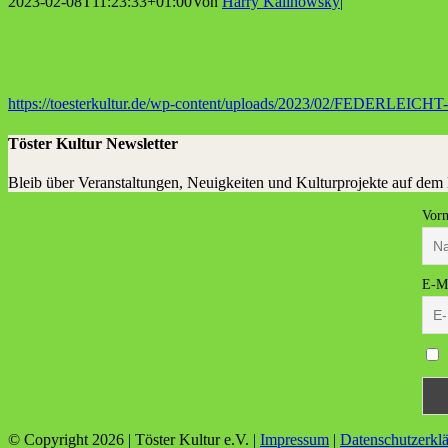
2023-02-08T11:23:33+01:00
Von
Harry Kalinowsky
|
https://toesterkultur.de/wp-content/uploads/2023/02/FEDERLEICHT-T
Töster Kultur Newsletter
Bleib über Veranstaltungen, Neuigkeiten und Kulturprojekte auf dem
Vor
E-Ma
© Copyright
2026 | Töster Kultur e.V. |
Impressum
|
Datenschutzerkl