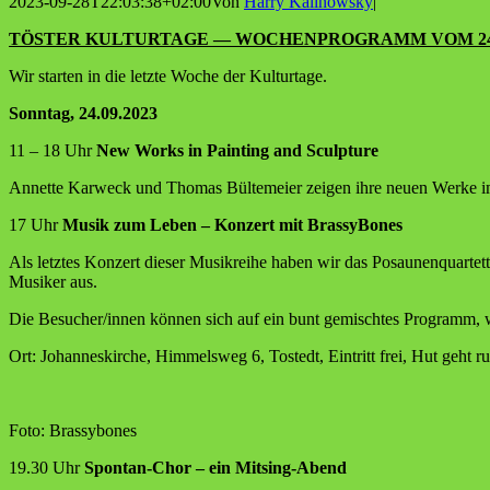
2023-09-28T22:03:38+02:00
Von
Harry Kalinowsky
|
TÖSTER KULTURTAGE — WOCHENPROGRAMM VOM 24.09.
Wir star­ten in die letz­te Woche der Kulturtage.
Sonn­tag, 24.09.2023
11 – 18 Uhr
New Works in Pain­ting and Sculpture
Annet­te Kar­weck und Tho­mas Bül­tem­ei­er zei­gen ihre neu­en Wer­ke i
17 Uhr
Musik zum Leben – Kon­zert mit BrassyBones
Als letz­tes Kon­zert die­ser Musik­rei­he haben wir das Posau­nen­quar­tett
Musi­ker aus.
Die Besucher/innen kön­nen sich auf ein bunt gemisch­tes Pro­gramm, wel
Ort: Johan­nes­kir­che, Him­mels­weg 6, Tostedt, Ein­tritt frei, Hut geht 
Foto: Bras­sy­bo­nes
19.30 Uhr
Spon­tan-Chor – ein Mitsing-Abend