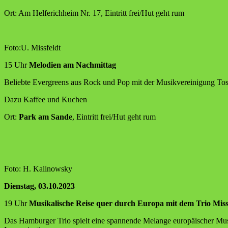
Ort: Am Hel­fe­rich­heim Nr. 17, Ein­tritt frei/Hut geht rum
Foto:U. Miss­feldt
15 Uhr
Melo­dien am Nachmittag
Belieb­te Ever­greens aus Rock und Pop mit der Musik­ver­ei­ni­gung Tos
Dazu Kaf­fee und Kuchen
Ort:
Park am San­de
, Ein­tritt frei/Hut geht rum
Foto: H. Kalinowsky
Diens­tag
, 03.10.2023
19 Uhr
Musi­ka­li­sche Rei­se quer durch Euro­pa mit dem Trio Mi
Das Ham­bur­ger Trio spielt eine span­nen­de Melan­ge euro­päi­scher Musik. 