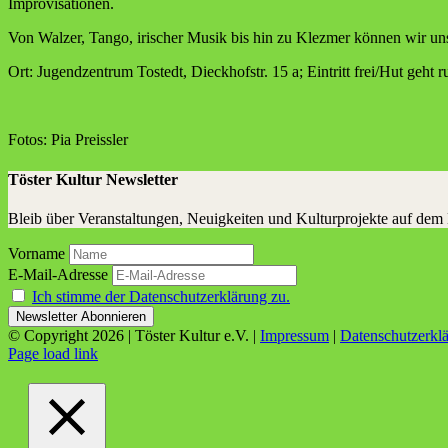
Improvisationen.
Von Wal­zer, Tan­go, iri­scher Musik bis hin zu Klez­mer kön­nen wir u
Ort: Jugend­zen­trum Tostedt, Dieck­hofstr. 15 a; Ein­tritt frei/Hut geht 
Fotos: Pia Preissler
Töster Kultur Newsletter
Bleib über Veranstaltungen, Neuigkeiten und Kulturprojekte auf dem
Vorname
E-Mail-Adresse
Ich stimme der Datenschutzerklärung zu.
© Copyright
2026 | Töster Kultur e.V. |
Impressum
|
Datenschutzerkl
Facebook
X
Instagram
YouTube
Page load link