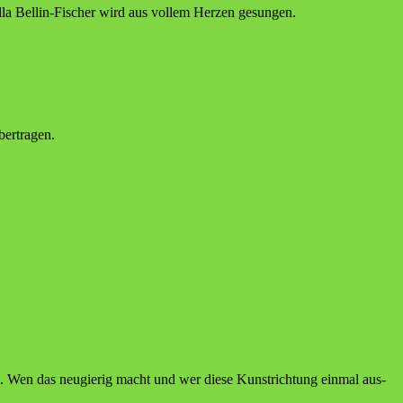
el­la Bel­lin-Fischer wird aus vol­lem Her­zen gesungen.
bertragen.
sind. Wen das neu­gie­rig macht und wer die­se Kunst­rich­tung ein­mal aus­