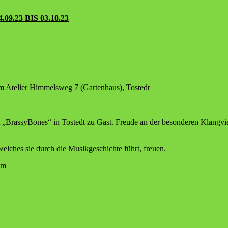
23 BIS 03.10.23
m Ate­lier Him­mels­weg 7 (Gar­ten­haus), Tostedt
 „Bras­sy­Bo­nes“ in Tostedt zu Gast. Freu­de an der beson­de­ren Klang­viel­f
­ches sie durch die Musik­ge­schich­te führt, freuen.
rum