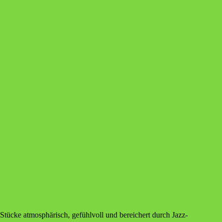
e Stü­cke atmo­sphä­risch, gefühl­voll und berei­chert durch Jazz-