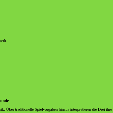
tedt.
ssunde
Über tra­di­tio­nel­le Spiel­vor­ga­ben hin­aus inter­pre­tie­ren die Drei ihr