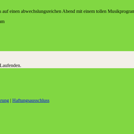
ns auf einen abwechs­lungs­rei­chen Abend mit einem tol­len Musik­pro­gr
rum
 Laufenden.
ärung
|
Haftungsausschluss