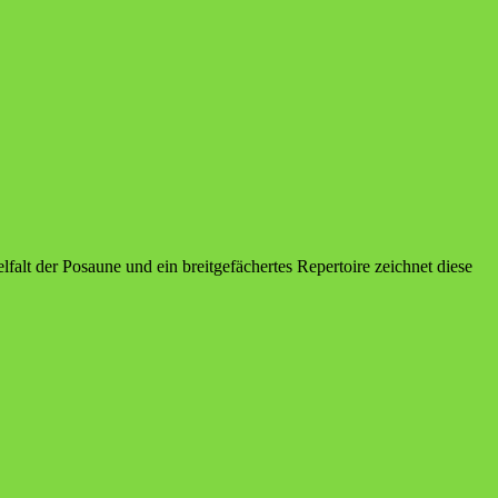
alt der Posau­ne und ein breit­ge­fä­cher­tes Reper­toire zeich­net die­se