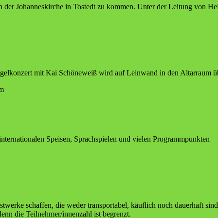
en in der Johan­nes­kir­che in Tostedt zu kom­men. Unter der Lei­tung von H
el­kon­zert mit Kai Schö­ne­weiß wird auf Lein­wand in den Altar­raum ü
um
inter­na­tio­na­len Spei­sen, Sprach­spie­len und vie­len Programmpunkten
Kunst­wer­ke schaf­fen, die weder trans­por­ta­bel, käuf­lich noch dau­er­haft 
denn die Teilnehmer/innenzahl ist begrenzt.