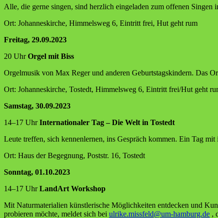
Alle, die ger­ne sin­gen, sind herz­lich ein­ge­la­den zum offe­nen Sin­g
Ort: Johan­nes­kir­che, Him­mels­weg 6, Ein­tritt frei, Hut geht rum
Frei­tag, 29.09.2023
20 Uhr
Orgel mit Biss
Orgel­mu­sik von Max Reger und ande­ren Geburts­tags­kin­dern. Das Org
Ort: Johan­nes­kir­che, Tostedt, Him­mels­weg 6, Ein­tritt frei/Hut geht r
Sams­tag, 30.09.2023
14–17 Uhr
Inter­na­tio­na­ler Tag – Die Welt in Tostedt
Leu­te tref­fen, sich ken­nen­ler­nen, ins Gespräch kom­men. Ein Tag mit 
Ort: Haus der Begeg­nung, Post­str. 16, Tostedt
Sonn­tag, 01.10.2023
14–17 Uhr
Land­Art Workshop
Mit Natur­ma­te­ria­li­en künst­le­ri­sche Mög­lich­kei­ten ent­de­cken und 
pro­bie­ren möch­te, mel­det sich bei
ulrike.missfeld@um-hamburg.de
, 