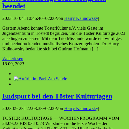
beendet
2023-10-04T10:46:40+02:00
Von
Harry Kalinowsky
|
Gestern Abend konnte TösterKultur e.V. viele Gäste im
Jugendzentrum in Tostedt begrüßen, um die Töster Kulturtage 2023
ausklingen zu lassen. Mit dem Trio Missunde wurde ein würdiges
und beeindruckenden musikalisches Konzert geboten. Dr. Harry
Kalinowsky bedankte sich bei Gudrun Hofmann [...]
Weiterlesen
18
09, 2023
End­spurt bei den Tös­ter Kulturtagen
2023-09-28T22:03:38+02:00
Von
Harry Kalinowsky
|
TÖSTER KULTURTAGE --- WOCHENPROGRAMM VOM
24.09.23 BIS 03.10.23 Wir starten in die letzte Woche der
Kulturtage. Sonntag, 24.09.2023 11 – 18 Uhr New Works in