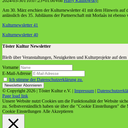
2024-03-30T10:07:23+01:00
Von
Harry Kalinowsky
|
Am 30. März erschien der Kul­tur­news­let­ter 41 mit dem Hin­weis auf di
anläss­lich des 35. Jubi­lä­ums der Part­ner­schaft mit Mor­laàs ist eben­s
Kul­tur­news­let­ter 41
Kul­tur­news­let­ter 40
Töster Kultur Newsletter
Bleib über Veranstaltungen, Neuigkeiten und Kulturprojekte auf dem
Vorname
E-Mail-Adresse
Ich stimme der Datenschutzerklärung zu.
© Copyright
2026 | Töster Kultur e.V. |
Impressum
|
Datenschutzerkl
Facebook
X
Instagram
YouTube
Page load link
Unsere Website nutzt Cookies um die Funktionalität der Website sich
zu. Selbstverständlich haben sie über die "Cookie Einstellungen" die 
Cookie Einstellungen
Alle Akzeptieren