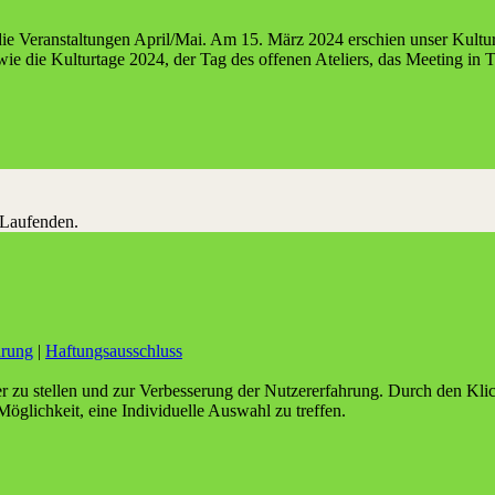
e Ver­an­stal­tun­gen April/Mai. Am 15. März 2024 erschien unser Kul­tur­
o wie die Kul­tur­ta­ge 2024, der Tag des offe­nen Ate­liers, das Mee­ting in
 Laufenden.
ärung
|
Haftungsausschluss
er zu stellen und zur Verbesserung der Nutzererfahrung. Durch den Kl
Möglichkeit, eine Individuelle Auswahl zu treffen.