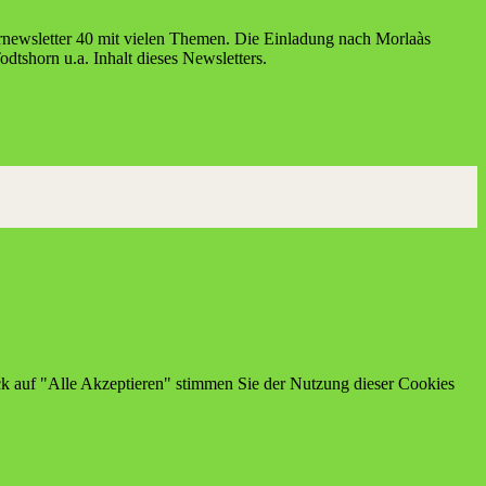
news­let­ter 40 mit vie­len The­men. Die Ein­la­dung nach Mor­laàs
 Todtshorn u.a. Inhalt die­ses Newsletters.
ick auf "Alle Akzeptieren" stimmen Sie der Nutzung dieser Cookies