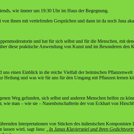
 & Fri­ends, wie immer um 19:30 Uhr im Haus der Begegnung.
drei von ihnen mit ver­tie­fen­den Gesprä­chen und dann ist da noch Jana ak
p­pen­mo­de­ra­to­rin und hat für sich selbst und für die Men­schen, mit dene
e über die­se prak­ti­sche Anwen­dung von Kunst und im Beson­de­ren den K
rd uns einen Ein­blick in die rei­che Viel­falt der hei­mi­schen Pflan­zen­w
zur Hei­lung und was wir für uns für den Umgang mit Pflan­zen ler­nen kö
eige­nen Weg gefun­den, sich selbst und ande­ren Men­schen hel­fen zu kön
ber, wie man – wie sie – Nasen­bot­schaf­te­rin der von Eck­hart von Hirsch­
h­ren­den Inter­pre­ta­tio­nen von Stü­cken des ita­lie­ni­schen Kom­po­nis­t
n las­sen wird, sagt Jana:
„
In Janas Kla­vier­spiel und ihren Gedicht­vor­t