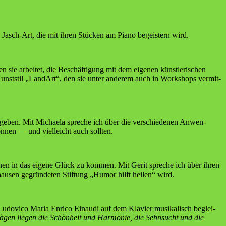
a Jasch-Art, die mit ihren Stü­cken am Pia­no begeis­tern wird.
n sie arbei­tet, die Beschäf­ti­gung mit dem eige­nen künst­le­ri­schen
unst­stil „Land­Art“, den sie unter ande­rem auch in Work­shops ver­mit­
elt geben. Mit Michae­la spre­che ich über die ver­schie­de­nen Anwen­
n­nen — und viel­leicht auch sollten.
­nen in das eige­ne Glück zu kom­men. Mit Gerit spre­che ich über ihren
hau­sen gegrün­de­ten Stif­tung „Humor hilft hei­len“ wird.
en Ludo­vico Maria Enri­co Ein­au­di auf dem Kla­vier musi­ka­lisch beglei­
rä­gen lie­gen die Schön­heit und Har­mo­nie, die Sehn­sucht und die