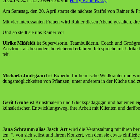
2024-03-24T15:57:09+01:00
Von
Harry Kalinowsky
|
Am Sams­tag, den 20. April star­tet die nächs­te Staf­fel von Rai­ner
Mit vier inter­es­san­ten Frau­en wird Rai­ner die­sen Abend gestal­ten, 
Und so stellt sie uns Rai­ner vor
Ulri­ke Miß­feldt
ist Super­vi­so­rin, Team­buil­de­rin, Coach und Groß­gru
Aus­druck als beson­ders berei­chernd erfah­ren. Ich spre­che mit Ulri­k
telt.
Michae­la Juuls­gaard
ist Exper­tin für hei­mi­sche Wild­kräu­ter und wi
dungs­mög­lich­kei­ten von Pflan­zen, unter ande­rem in der Küche und 
Gerit Gru­be
ist Kunst­ma­le­rin und Glücks­päd­ago­gin und hat einen 
künst­le­ri­schen Ent­wick­lungs­weg, ihre Arbeit mit Kli­en­ten und dar­ü
Jana Schramm ali­as Jasch-Art
wird die Ver­an­stal­tung mit ihren berü
ten. “, von sich selbst und ihrem Kon­zert, von dem sie etwas ein­flie­ße