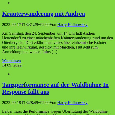
Kräu­t­er­wan­de­rung mit Andrea
2022-09-17T13:31:29+02:00
Von
Harry Kalinowsky
|
Am Samstag, den 24. September um 14 Uhr lädt Andrea
Hottendorff zu einer märchenhaften Kräuterwanderung rund um den
Otterberg ein. Dort erfährt man vieles über einheimische Kräuter
und ihre Heilwirkung, gespickt mit Märchen, Hut geht rum,
Anmeldung und weitere Infos [...]
Weiterlesen
14
09, 2022
Tanz­per­for­mance auf der Wald­büh­ne In
Respon­se fällt aus
2022-09-19T13:28:49+02:00
Von
Harry Kalinowsky
|
Leider muss die Performance wegen Überflutung der Waldbühne