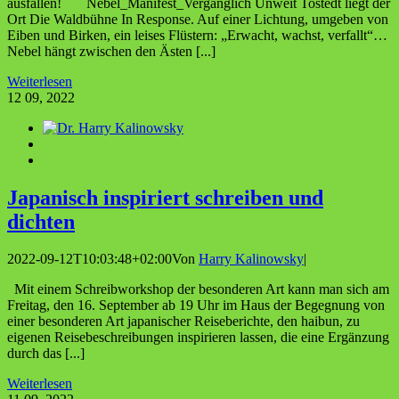
ausfallen! Nebel_Manifest_Vergänglich Unweit Tostedt liegt der
Ort Die Waldbühne In Response. Auf einer Lichtung, umgeben von
Eiben und Birken, ein leises Flüstern: „Erwacht, wachst, verfallt“…
Nebel hängt zwischen den Ästen [...]
Weiterlesen
12
09, 2022
Japa­nisch inspi­riert schrei­ben und
dichten
2022-09-12T10:03:48+02:00
Von
Harry Kalinowsky
|
Mit einem Schreibworkshop der besonderen Art kann man sich am
Freitag, den 16. September ab 19 Uhr im Haus der Begegnung von
einer besonderen Art japanischer Reiseberichte, den haibun, zu
eigenen Reisebeschreibungen inspirieren lassen, die eine Ergänzung
durch das [...]
Weiterlesen