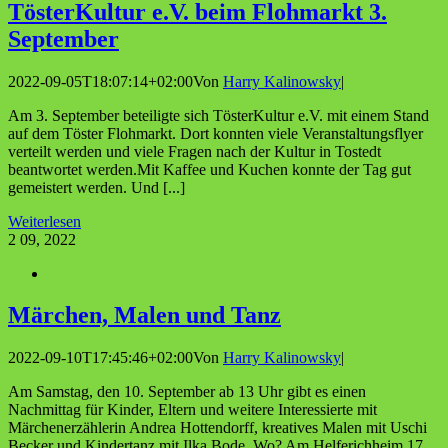
Tös­ter­Kul­tur e.V. beim Floh­markt 3.
September
2022-09-05T18:07:14+02:00
Von
Harry Kalinowsky
|
Am 3. September beteiligte sich TösterKultur e.V. mit einem Stand
auf dem Töster Flohmarkt. Dort konnten viele Veranstaltungsflyer
verteilt werden und viele Fragen nach der Kultur in Tostedt
beantwortet werden.Mit Kaffee und Kuchen konnte der Tag gut
gemeistert werden. Und [...]
Weiterlesen
2
09, 2022
Mär­chen, Malen und Tanz
2022-09-10T17:45:46+02:00
Von
Harry Kalinowsky
|
Am Samstag, den 10. September ab 13 Uhr gibt es einen
Nachmittag für Kinder, Eltern und weitere Interessierte mit
Märchenerzählerin Andrea Hottendorff, kreatives Malen mit Uschi
Becker und Kindertanz mit Ilka Bode. Wo? Am Helferichheim 17,