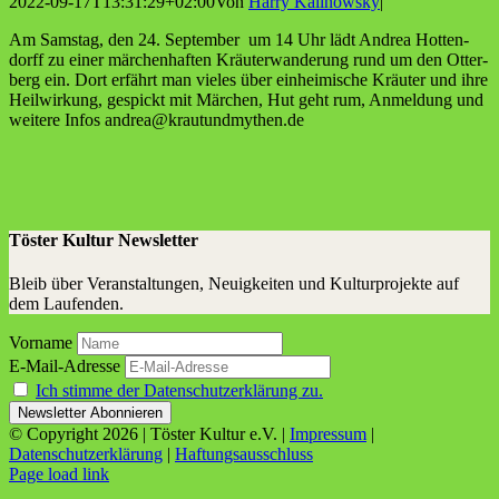
2022-09-17T13:31:29+02:00
Von
Harry Kalinowsky
|
Am Sams­tag, den 24. Sep­tem­ber um 14 Uhr lädt Andrea Hot­ten­
dorff zu einer mär­chen­haf­ten Kräu­t­er­wan­de­rung rund um den Otter­
berg ein. Dort erfährt man vie­les über ein­hei­mi­sche Kräu­ter und ihre
Heil­wir­kung, gespickt mit Mär­chen, Hut geht rum, Anmel­dung und
wei­te­re Infos andrea@krautundmythen.de
Töster Kultur Newsletter
Bleib über Veranstaltungen, Neuigkeiten und Kulturprojekte auf
dem Laufenden.
Vorname
E-Mail-Adresse
Ich stimme der Datenschutzerklärung zu.
© Copyright
2026 | Töster Kultur e.V. |
Impressum
|
Datenschutzerklärung
|
Haftungsausschluss
Facebook
X
Instagram
YouTube
Page load link