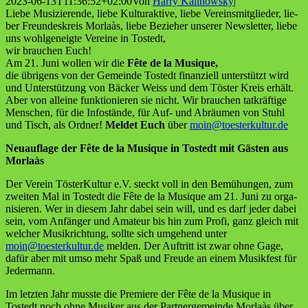
2023-06-13T11:36:52+02:00
Von
Harry Kalinowsky
|
Lie­be Musi­zie­ren­de, lie­be Kul­tur­ak­ti­ve, lie­be Ver­eins­mit­glie­der, lie­
ber Freun­des­kreis Mor­laàs, lie­be Bezie­her unse­rer News­let­ter, lie­be
uns wohl­ge­neig­te Ver­ei­ne in Tostedt,
wir brau­chen Euch!
Am 21. Juni wol­len wir die
Fête
de la Musique,
die übri­gens von der Gemein­de Tostedt finan­zi­ell unter­stützt wird
und Unter­stüt­zung von Bäcker Weiss und dem Tös­ter Kreis erhält.
Aber von allei­ne funk­tio­nie­ren sie nicht. Wir brau­chen tat­kräf­ti­ge
Men­schen, für die Info­stän­de, für Auf- und Abräu­men von Stuhl
und Tisch, als Ord­ner!
Mel­det Euch
über
moin@toesterkultur.de
Neu­auf­la­ge der Fête de la Musi­que in Tostedt mit Gäs­ten aus
Morlaàs
Der Ver­ein Tös­ter­Kul­tur e.V. steckt voll in den Bemü­hun­gen, zum
zwei­ten Mal in Tostedt die Fête de la Musi­que am 21. Juni zu orga­
ni­sie­ren. Wer in die­sem Jahr dabei sein will, und es darf jeder dabei
sein, vom Anfän­ger und Ama­teur bis hin zum Pro­fi, ganz gleich mit
wel­cher Musik­rich­tung, soll­te sich umge­hend unter
moin@toesterkultur.de
mel­den. Der Auf­tritt ist zwar ohne Gage,
dafür aber mit umso mehr Spaß und Freu­de an einem Musik­fest für
Jedermann.
Im letz­ten Jahr muss­te die Pre­mie­re der Fête de la Musi­que in
Tostedt noch ohne Musi­ker aus der Part­ner­ge­mein­de Mor­laàs über