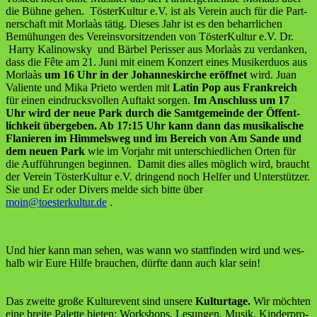
die Büh­ne gehen. Tös­ter­Kul­tur e.V. ist als Ver­ein auch für die Part­
ner­schaft mit Mor­laàs tätig. Die­ses Jahr ist es den beharr­li­chen
Bemü­hun­gen des Ver­eins­vor­sit­zen­den von Tös­ter­Kul­tur e.V. Dr.
Har­ry Kali­now­sky und Bär­bel Peri­sser aus Mor­laàs zu ver­dan­ken,
dass die Fête am 21. Juni mit einem Kon­zert eines Musi­ker­du­os aus
Mor­laàs
um 16 Uhr in der Johan­nes­kir­che eröff­net
wird. Juan
Vali­en­te und Mika Prie­to wer­den mit
Latin Pop aus Frank­reich
für einen ein­drucks­vol­len Auf­takt sor­gen.
Im Anschluss um 17
Uhr wird der neue Park durch die Samt­ge­mein­de der Öffent­
lich­keit über­ge­ben. Ab 17:15 Uhr kann dann das musi­ka­li­sche
Fla­nie­ren im Him­mels­weg und im Bereich von Am San­de und
dem neu­en Park
wie im Vor­jahr mit unter­schied­li­chen Orten für
die Auf­füh­run­gen begin­nen. Damit dies alles mög­lich wird, braucht
der Ver­ein Tös­ter­Kul­tur e.V. drin­gend noch Hel­fer und Unter­stüt­zer.
Sie und Er oder Divers mel­de sich bit­te über
moin@toesterkultur.de
.
Und hier kann man sehen, was wann wo statt­fin­den wird und wes­
halb wir Eure Hil­fe brau­chen, dürf­te dann auch klar sein!
Das zwei­te gro­ße Kul­tur­event sind unse­re
Kul­tur­ta­ge.
Wir möch­ten
eine brei­te Palet­te bie­ten: Work­shops, Lesun­gen, Musik, Kin­der­pro­