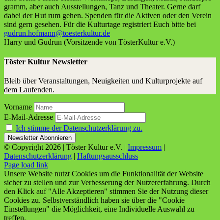
gramm, aber auch Aus­stel­lun­gen, Tanz und Thea­ter. Ger­ne darf
dabei der Hut rum gehen. Spen­den für die Akti­ven oder den Ver­ein
sind gern gese­hen. Für die Kul­tur­ta­ge regis­triert Euch bit­te bei
gudrun.hofmann@toesterkultur.de
Har­ry und Gud­run (Vor­sit­zen­de von Tös­ter­Kul­tur e.V.)
Töster Kultur Newsletter
Bleib über Veranstaltungen, Neuigkeiten und Kulturprojekte auf
dem Laufenden.
Vorname
E-Mail-Adresse
Ich stimme der Datenschutzerklärung zu.
© Copyright
2026 | Töster Kultur e.V. |
Impressum
|
Datenschutzerklärung
|
Haftungsausschluss
Facebook
X
Instagram
YouTube
Page load link
Unsere Website nutzt Cookies um die Funktionalität der Website
sicher zu stellen und zur Verbesserung der Nutzererfahrung. Durch
den Klick auf "Alle Akzeptieren" stimmen Sie der Nutzung dieser
Cookies zu. Selbstverständlich haben sie über die "Cookie
Einstellungen" die Möglichkeit, eine Individuelle Auswahl zu
treffen.