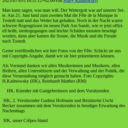
2023-07-05T16:11:12+02:00
Von
Harry Kalinowsky
|
Man kann sagen, was man will. Der Wet­ter­gott war auf unse­rer Sei­
te. Am 21. Juni fand zum zwei­ten Mal die Fête de la Musi­que in
Tostedt statt und das Wet­ter hat gehal­ten. Noch in der Nacht waren
schwe­re Regen­güs­sen im neu­en Park Am San­de, wie er jetzt offi­zi­
ell heißt, nie­der­ge­gan­gen und leich­te Schä­den muss­ten besei­tigt
wer­den, dann aber kamen die Son­ne, die Musik und die Freu­de
nach Tostedt.
Ger­ne ver­öf­fent­li­chen wir hier Fotos von der Fête. Schickt sie uns
mit Copy­right-Anga­be, damit wir sie hier prä­sen­tie­ren können.
Als Vor­stand dan­ken wir allen Musi­ke­rin­nen und Musi­kern, allen
Hel­fern, allen Unter­stüt­zern und der Ver­wal­tung und der Poli­tik, die
die­se Ver­an­stal­tung mög­lich gemacht haben. Foto Copy­rights:
H.Kalinowsky (HK), Rein­hardt Matthes (RM)
HK, Künst­ler mit Gast­ge­be­rin­nen und dem Vorsitzenden
HK, 2. Vor­sit­zen­der Gud­run Hof­mann und Bei­sit­ze­rin Uschi
Becker zusam­men mit dem Vor­sit­zen­den in freu­di­ger Erwar­tung des
Nachmittags
HK, unser Crêpes-Stand