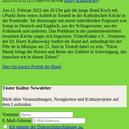
2022-02-13T12:15:48+01:00
Von
Harry Kalinowsky
|
Am 12. Febru­ar 2022 um 20 Uhr gab die jun­ge Band Koch mit
i‑Punkt ihren ers­ten Auf­tritt in Tostedt in der Katho­li­schen Kir­che in
der Post­stra­ße. Sie über­zeug­te mit einem mit­rei­ßen­den Pot­pour­ri von
Songs in Deutsch und Eng­lisch, aus der Schla­ger­sze­ne, aus der
Folk­mu­sik und ande­rem. Das Publi­kum in der pan­de­mie­ori­en­tiert
besetz­ten Kir­che zeig­te sich begeis­tert. Tös­ter­Kul­tur e.V. ‑Vor­sit­zen­
der Dr. Har­ry Kali­now­sky for­dert die Band auf, unbe­dingt bei der
Fête de la Musi­que am 21. Juni in Tostedt dabei zu sein. “Die­se
Musik bringt die Her­zen und Bei­ne der Zuhö­rer in Schwin­gung, das
brau­chen wir in die­sen Zeiten!”
Hier ein kur­zes Por­trät der Band
Töster Kultur Newsletter
Bleib über Veranstaltungen, Neuigkeiten und Kulturprojekte auf
dem Laufenden.
Vorname
E-Mail-Adresse
Ich stimme der Datenschutzerklärung zu.