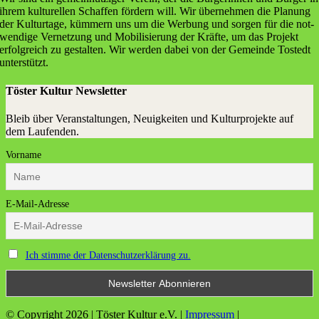
ihrem kul­tu­rel­len Schaf­fen för­dern will. Wir über­neh­men die Pla­nung
der Kul­tur­ta­ge, küm­mern uns um die Wer­bung und sor­gen für die not­
wen­di­ge Ver­net­zung und Mobi­li­sie­rung der Kräf­te, um das Pro­jekt
erfolg­reich zu gestal­ten. Wir wer­den dabei von der Gemein­de Tostedt
unterstützt.
Töster Kultur Newsletter
Bleib über Veranstaltungen, Neuigkeiten und Kulturprojekte auf
dem Laufenden.
Vorname
E-Mail-Adresse
Ich stimme der Datenschutzerklärung zu.
© Copyright
2026 | Töster Kultur e.V. |
Impressum
|