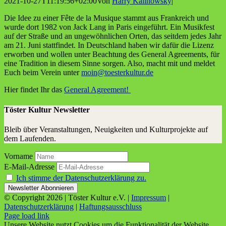
2021-10-27T11:19:56+02:00
Von
Harry Kalinowsky
|
Die Idee zu einer Fête de la Musi­que stammt aus Frank­reich und
wur­de dort 1982 von Jack Lang in Paris ein­ge­führt. Ein Musik­fest
auf der Stra­ße und an unge­wöhn­li­chen Orten, das seit­dem jedes Jahr
am 21. Juni statt­fin­det. In Deutsch­land haben wir dafür die Lizenz
erwor­ben und wol­len unter Beach­tung des Gene­ral Agree­ments, für
eine Tra­di­ti­on in die­sem Sin­ne sor­gen. Also, macht mit und mel­det
Euch beim Ver­ein unter
moin@toesterkultur.de
Hier fin­det Ihr das
Gene­ral Agreement!
Töster Kultur Newsletter
Bleib über Veranstaltungen, Neuigkeiten und Kulturprojekte auf
dem Laufenden.
Vorname
E-Mail-Adresse
Ich stimme der Datenschutzerklärung zu.
© Copyright
2026 | Töster Kultur e.V. |
Impressum
|
Datenschutzerklärung
|
Haftungsausschluss
Facebook
X
Instagram
YouTube
Page load link
Unsere Website nutzt Cookies um die Funktionalität der Website