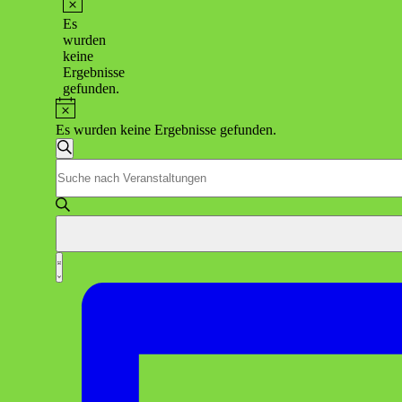
Hinweis
Es
wurden
keine
Ergebnisse
gefunden.
Hinweis
Es wurden keine Ergebnisse gefunden.
Veranstaltungen
Suche
Bitte
Suche
Schlüsselwort
und
eingeben.
Suche
Ansichten,
nach
Navigation
Veranstaltungen
Veranstaltung
Schlüsselwort.
Liste
Ansichten-
Navigation