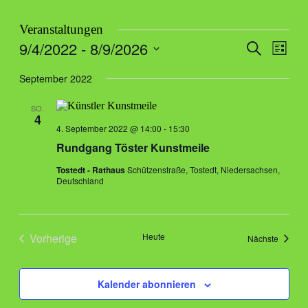
Veranstaltungen
9/4/2022
 - 
8/9/2026
Veranstal
Veran
Suche
Liste
Ansic
Suche
Datum
Navig
wählen.
September 2022
und
Ansichten
SO.
4
Navigati
4. September 2022 @ 14:00
-
15:30
Rund­gang Tös­ter Kunstmeile
Tostedt - Rathaus
Schützenstraße, Tostedt, Niedersachsen,
Deutschland
Vorherige
Heute
Veranst
Nächste
Veranstaltungen
Kalender abonnieren