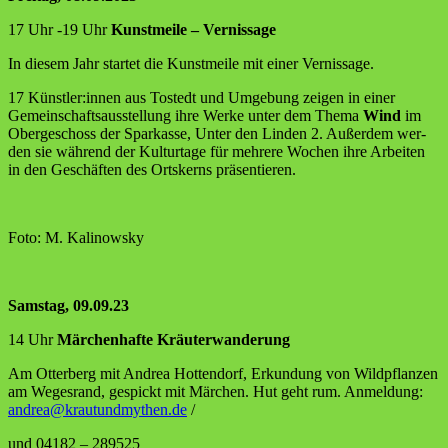
17 Uhr ‑19 Uhr
Kunst­mei­le – Vernissage
In die­sem Jahr star­tet die Kunst­mei­le mit einer Vernissage.
17 Künstler:innen aus Tostedt und Umge­bung zei­gen in einer
Gemein­schafts­aus­stel­lung ihre Wer­ke unter dem The­ma
Wind
im
Ober­ge­schoss der Spar­kas­se, Unter den Lin­den 2. Außer­dem wer­
den sie wäh­rend der Kul­tur­ta­ge für meh­re­re Wochen ihre Arbei­ten
in den Geschäf­ten des Orts­kerns präsentieren.
Foto: M. Kalinowsky
Sams­tag, 09.09.23
14 Uhr
Mär­chen­haf­te Kräuterwanderung
Am Otter­berg mit Andrea Hot­ten­dorf, Erkun­dung von Wild­pflan­zen
am Weges­rand, gespickt mit Mär­chen. Hut geht rum. Anmel­dung:
andrea@krautundmythen.de
/
und 04182 – 289525