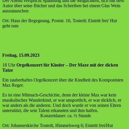
Der Abend ver­spricht Span­nung und die Mög­lich­keit, sich mit dem
Autor über sei­ne Bücher und das Schrei­ben bei einem Glas Wein
auszutauschen
Ort: Haus der Begeg­nung, Post­str. 16, Tostedt; Ein­tritt frei/ Hut
geht rum
Frei­tag, 15.09.2023
18 Uhr
Orgel­kon­zert für Kin­der – Der Maxe mit der dicken
Tatze
Ein zau­ber­haf­tes Orgel­kon­zert über die Kind­heit des Kom­po­nis­ten
Max Reger.
Es ist eine Mit­mach-Geschich­te, denn der klei­ne Max war kein
musi­ka­li­sches Wun­der­kind, er war unsport­lich, er war dick­lich, er
war anders als die ande­ren. Und doch wur­de er von sei­nen Eltern
unter­stützt, die sein Talent erkann­ten und ihm hal­fen.
Kon­zert­dau­er: ca. ½ Stunde
Ort: Johan­nes­kir­che Tostedt, Him­mels­weg 6; Ein­tritt frei/Hut