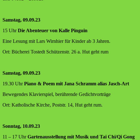
Sams­tag, 09.09.23
15 Uhr
Die Aben­teu­er von Kal­le Pinguin
Eine Lesung mit Lars Wirn­hier für Kin­der ab 3 Jahren.
Ort: Büche­rei Tostedt Schüt­zen­str. 26 a. Hut geht rum
Sams­tag, 09.09.23
19.30 Uhr
Pia­no & Poem mit Jana Schramm ali­as Jasch-Art
Bewe­gen­des Kla­vier­spiel, berüh­ren­de Gedichtvorträge
Ort: Katho­li­sche Kir­che, Post­str. 14, Hut geht rum.
Sonn­tag, 10.09.23
11 – 17 Uhr
Gar­ten­aus­stel­lung mit Musik und Tai Chi/Qi Gong