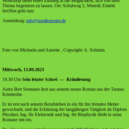
Work­shop bie­tet einen Ein­stieg in die Mög­lich­keit, sich von dem
The­ma begeis­tern zu las­sen. Ort: Schul­weg 5, Wistedt; Ein­tritt
frei/Hut geht rum
Anmel­dung:
info@nordkraeuter.de
Foto von Michae­la und Annet­te , Copy­right: A. Schimm
Mitt­woch, 13.09.2023
19.30 Uhr
Sein letz­ter Schrei — Krimilesung
Autor Bert See­mann liest aus sei­nem neu­en Roman aus der Tau­nus
Krimireihe.
Er ist erst nach sei­nem Berufs­le­ben in ein für ihn frem­des Metier
gewech­selt, und die Erfah­rung der lang­jäh­ri­gen Tätig­keit als Diplom
Phy­si­ker, Ing. für Elek­tro­nik und Ing. für Bio­phy­sik fließt in sei­ne
Roma­ne mit ein.