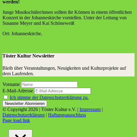
werden!
Jun­ge Musikschüler/innen soll­ten ihr Kön­nen in einem öffent­li­chen
Kon­zert in der Johan­nes­kir­che vor­stel­len. Unter der Lei­tung von
Susan­ne Mey­er und Kai Schöneweiß
Ort: Johan­nes­kir­che,
Töster Kultur Newsletter
Bleib über Veranstaltungen, Neuigkeiten und Kulturprojekte auf
dem Laufenden.
Vorname
E-Mail-Adresse
Ich stimme der Datenschutzerklärung zu.
© Copyright
2026 | Töster Kultur e.V. |
Impressum
|
Datenschutzerklärung
|
Haftungsausschluss
Facebook
X
Instagram
YouTube
Page load link