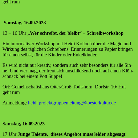
geht rum
Sams­tag, 16.09.2023
13 – 16 Uhr
„Wer schreibt, der bleibt“ – Schreibworkshop
Ein infor­ma­ti­ver Work­shop mit Hei­di Kol­loch über die Magie und
Wir­kung des täg­li­chen Schrei­bens. Erin­ne­run­gen zu Papier brin­gen
für einen selbst, für die Kin­der oder Enkelkinder.
Es wird nicht nur krea­tiv, son­dern auch sehr beson­ders für alle Sin­
ne! Und wer mag, der freut sich anschlie­ßend noch auf einen Klön­
schnack bei einem Pott Suppe!
Ort: Gemein­schafts­haus Otter/Groß Todtshorn, Dorf­str. 10/ Hut
geht rum
Anmel­dung:
heidi.projektgruppenleitung@toesterkultur.de
Sams­tag, 16.09.2023
17 Uhr
Jun­ge Talen­te, die­ses Ange­bot muss lei­der abge­sagt