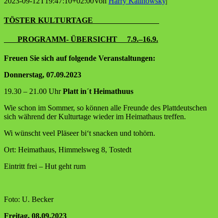
2023-09-12T19:47:10+02:00
Von
Harry Kalinowsky
|
TÖSTER KULTURTAGE
PROGRAMM- ÜBERSICHT 7.9.–16.9.
Freu­en Sie sich auf fol­gen­de Veranstaltungen:
Don­ners­tag, 07.09.2023
19.30 – 21.00 Uhr
Platt in´t Heimathuus
Wie schon im Som­mer, so kön­nen alle Freun­de des Platt­deut­schen
sich wäh­rend der Kul­tur­ta­ge wie­der im Hei­mat­haus treffen.
Wi wünscht veel Plä­se­er bi‘t sna­cken und tohörn.
Ort: Hei­mat­haus, Him­mels­weg 8, Tostedt
Ein­tritt frei – Hut geht rum
Foto: U. Becker
Frei­tag, 08.09.2023