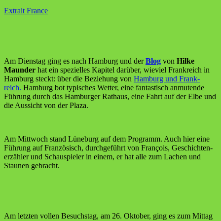
Extrait France
Am Diens­tag ging es nach Ham­burg und der
Blog
von
Hil­ke
Maun­der
hat ein spe­zi­el­les Kapi­tel dar­über, wie­viel Frank­reich in
Ham­burg steckt: über die Bezie­hung von
Ham­burg und Frank­
reich.
Ham­burg bot typi­sches Wet­ter, eine fan­tas­tisch anmu­ten­de
Füh­rung durch das Ham­bur­ger Rat­haus, eine Fahrt auf der Elbe und
die Aus­sicht von der Plaza.
Am Mitt­woch stand Lüne­burg auf dem Pro­gramm. Auch hier eine
Füh­rung auf Fran­zö­sisch, durch­ge­führt von Fran­çois, Geschich­ten­
er­zäh­ler und Schau­spie­ler in einem, er hat alle zum Lachen und
Stau­nen gebracht.
Am letz­ten vol­len Besuchs­tag, am 26. Okto­ber, ging es zum Mit­tag