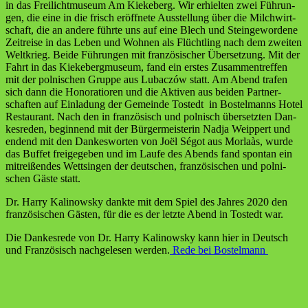
in das Frei­licht­mu­se­um Am Kie­ke­berg. Wir erhiel­ten zwei Füh­run­
gen, die eine in die frisch eröff­ne­te Aus­stel­lung über die Milch­wirt­
schaft, die an ande­re führ­te uns auf eine Blech und Stein­ge­wor­de­ne
Zeit­rei­se in das Leben und Woh­nen als Flücht­ling nach dem zwei­ten
Welt­krieg. Bei­de Füh­run­gen mit fran­zö­si­scher Über­set­zung. Mit der
Fahrt in das Kie­ke­berg­mu­se­um, fand ein ers­tes Zusam­men­tref­fen
mit der pol­ni­schen Grup­pe aus Lub­ac­zów statt. Am Abend tra­fen
sich dann die Hono­ra­tio­ren und die Akti­ven aus bei­den Part­ner­
schaf­ten auf Ein­la­dung der Gemein­de Tostedt in Bos­tel­manns Hotel
Restau­rant. Nach den in fran­zö­sisch und pol­nisch über­setz­ten Dan­
kes­re­den, begin­nend mit der Bür­ger­meis­te­rin Nad­ja Weip­pert und
endend mit den Dan­kes­wor­ten von Joël Ségot aus Mor­laàs, wur­de
das Buf­fet frei­ge­ge­ben und im Lau­fe des Abends fand spon­tan ein
mit­rei­ßen­des Wett­sin­gen der deut­schen, fran­zö­si­schen und pol­ni­
schen Gäs­te statt.
Dr. Har­ry Kali­now­sky dank­te mit dem Spiel des Jah­res 2020 den
fran­zö­si­schen Gäs­ten, für die es der letz­te Abend in Tostedt war.
Die Dan­kes­re­de von Dr. Har­ry Kali­now­sky kann hier in Deutsch
und Fran­zö­sisch nach­ge­le­sen wer­den.
Rede bei Bostelmann