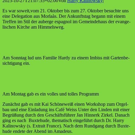
2023-10-27T21:07:35+02:00
Von
Harry Kalinowsky
|
Es war soweit,vom 21. Okto­ber bis zum 27. Okto­ber besuch­te uns
eine Dele­ga­ti­on aus Mor­laàs. Der Ankunfts­tag begann mit einem
Tref­fen im Stil der auber­ge espa­gnol im Gemein­de­haus der evan­ge­
li­schen Kir­che am Himmelsweg.
Am Sonn­tag lud uns Fami­lie Har­dy zu einem Imbiss mit Gar­ten­be­
sich­ti­gung ein.
Am Mon­tag gab es ein vol­les und tol­les Programm
Zunächst gab es mit Kai Schö­ne­weiß einen Work­shop zum Orgel­
bau und eine Ein­la­dung ins Café Weiss Unter den Lin­den mit einer
Begrü­ßung durch den Geschäfts­füh­rer Jan Hin­nerk Zir­kel. Danach
ging es nach Bux­te­hu­de, the­ma­tisch ein­ge­führt durch Dr. Har­ry
Kali­now­sky (s. Extrait France). Nach dem Rund­gang durch Bux­te­
hu­de ende­te der Abend im Amadeus.