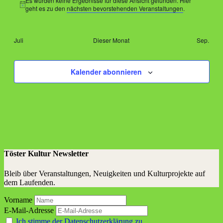
Es wurden keine Ergebnisse für diese Ansicht gefunden. Hier
Hinweis
geht es zu den
nächsten bevorstehenden Veranstaltungen
.
Juli
Dieser Monat
Sep.
Kalender abonnieren
Töster Kultur Newsletter
Bleib über Veranstaltungen, Neuigkeiten und Kulturprojekte auf
dem Laufenden.
Vorname
E-Mail-Adresse
Ich stimme der Datenschutzerklärung zu.