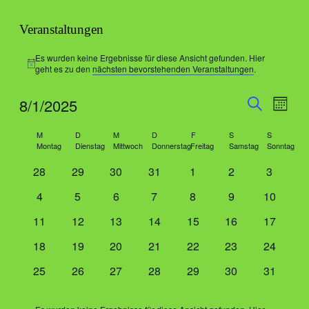
Veranstaltungen
Es wurden keine Ergebnisse für diese Ansicht gefunden. Hier
Hinweis
geht es zu den
nächsten bevorstehenden Veranstaltungen
.
Veranstal
Veran
8/1/2025
Monat
Ansic
Suche
Suche
Datum
Navig
Kalender
wählen.
M
D
M
D
F
S
S
und
Montag
Dienstag
Mittwoch
Donnerstag
Freitag
Samstag
Sonntag
von
Ansichten
0
0
0
0
0
0
0
28
29
30
31
1
2
3
Veranstaltungen
Navigati
Veranstaltungen
Veranstaltungen
Veranstaltungen
Veranstaltungen
Veranstaltungen
Veranstaltungen
Veransta
0
0
0
0
0
0
0
4
5
6
7
8
9
10
Veranstaltungen
Veranstaltungen
Veranstaltungen
Veranstaltungen
Veranstaltungen
Veranstaltungen
Veransta
0
0
0
0
0
0
0
11
12
13
14
15
16
17
Veranstaltungen
Veranstaltungen
Veranstaltungen
Veranstaltungen
Veranstaltungen
Veranstaltungen
Veransta
0
0
0
0
0
0
0
18
19
20
21
22
23
24
Veranstaltungen
Veranstaltungen
Veranstaltungen
Veranstaltungen
Veranstaltungen
Veranstaltungen
Veransta
0
0
0
0
0
0
0
25
26
27
28
29
30
31
Veranstaltungen
Veranstaltungen
Veranstaltungen
Veranstaltungen
Veranstaltungen
Veranstaltungen
Veransta