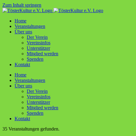
Zum Inhalt springen
Home
Ver­an­stal­tun­gen
Über uns
Der Ver­ein
Ver­ein­sin­fos
Unter­stüt­zer
Mit­glied werden
Spen­den
Kon­takt
Home
Ver­an­stal­tun­gen
Über uns
Der Ver­ein
Ver­ein­sin­fos
Unter­stüt­zer
Mit­glied werden
Spen­den
Kon­takt
35 Veranstaltungen gefunden.