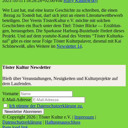
2021-10-11T18:28:28+02:00
Von
Harry Kalinowsky
|
Wer Lust hat, mal eine kur­ze Geschich­te zu schrei­ben, die einen
Bezug zu Tostedt hat, darf sich jetzt an einem Lite­ra­tur­wett­be­werb
betei­li­gen. Der Ver­ein Tös­ter­Kul­tur e.V. möch­te mit sol­chen
Geschich­ten ein Buch unter dem Titel: Tös­ter Bli­cke — Erzäh­lun­
gen, her­aus­ge­ben. Die Spar­kas­se Har­burg-Bux­te­hu­de för­dert die­ses
Pro­jekt. Und auf dem you­tube-Kanal des Ver­eins “Tös­ter Kul­tur­ka­
nal” gibt es eine neue Fol­ge Tös­ter Kul­tur­pa­la­ver, dies­mal mit Kai
Schö­ne­weiß, alles Wei­te­re im
News­let­ter 14
.
Töster Kultur Newsletter
Bleib über Veranstaltungen, Neuigkeiten und Kulturprojekte auf
dem Laufenden.
Vorname
E-Mail-Adresse
Ich stimme der Datenschutzerklärung zu.
© Copyright
2026 | Töster Kultur e.V. |
Impressum
|
Datenschutzerklärung
|
Haftungsausschluss
Facebook
X
Instagram
YouTube
Page load link