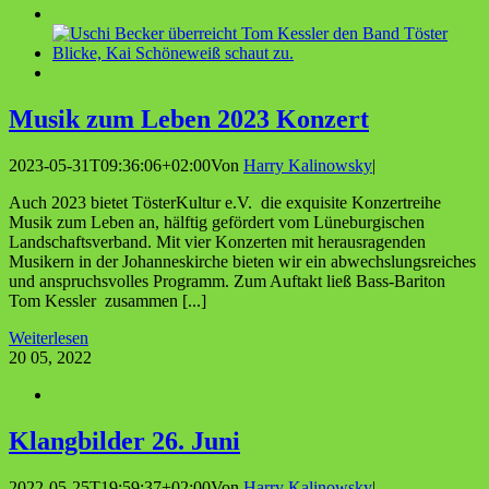
Musik zum Leben 2023 Konzert
2023-05-31T09:36:06+02:00
Von
Harry Kalinowsky
|
Auch 2023 bietet TösterKultur e.V. die exquisite Konzertreihe
Musik zum Leben an, hälftig gefördert vom Lüneburgischen
Landschaftsverband. Mit vier Konzerten mit herausragenden
Musikern in der Johanneskirche bieten wir ein abwechslungsreiches
und anspruchsvolles Programm. Zum Auftakt ließ Bass-Bariton
Tom Kessler zusammen [...]
Weiterlesen
20
05, 2022
Klang­bil­der 26. Juni
2022-05-25T19:59:37+02:00
Von
Harry Kalinowsky
|