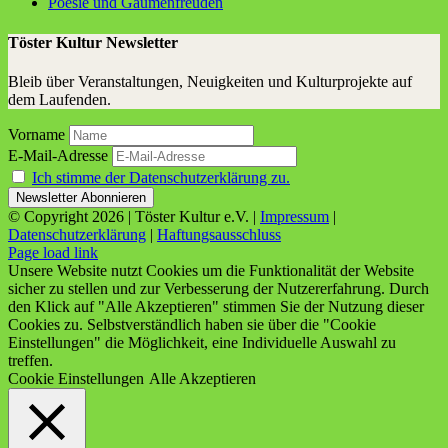
Poe­sie und Gaumenfreuden
Töster Kultur Newsletter
Bleib über Veranstaltungen, Neuigkeiten und Kulturprojekte auf
dem Laufenden.
Vorname
E-Mail-Adresse
Ich stimme der Datenschutzerklärung zu.
© Copyright
2026 | Töster Kultur e.V. |
Impressum
|
Datenschutzerklärung
|
Haftungsausschluss
Facebook
X
Instagram
YouTube
Page load link
Unsere Website nutzt Cookies um die Funktionalität der Website
sicher zu stellen und zur Verbesserung der Nutzererfahrung. Durch
den Klick auf "Alle Akzeptieren" stimmen Sie der Nutzung dieser
Cookies zu. Selbstverständlich haben sie über die "Cookie
Einstellungen" die Möglichkeit, eine Individuelle Auswahl zu
treffen.
Cookie Einstellungen
Alle Akzeptieren