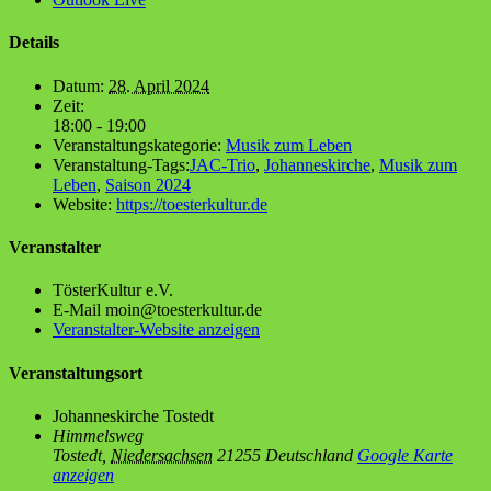
Details
Datum:
28. April 2024
Zeit:
18:00 - 19:00
Veranstaltungskategorie:
Musik zum Leben
Veranstaltung-Tags:
JAC-Trio
,
Johanneskirche
,
Musik zum
Leben
,
Saison 2024
Website:
https://toesterkultur.de
Veranstalter
Tös­ter­Kul­tur e.V.
E-Mail
moin@toesterkultur.de
Veranstalter-Website anzeigen
Veranstaltungsort
Johan­nes­kir­che Tostedt
Himmelsweg
Tostedt
,
Niedersachsen
21255
Deutschland
Google Karte
anzeigen