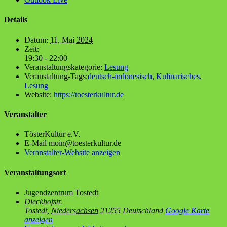
Details
Datum:
11. Mai 2024
Zeit:
19:30 - 22:00
Veranstaltungskategorie:
Lesung
Veranstaltung-Tags:
deutsch-indonesisch
,
Kulinarisches
,
Lesung
Website:
https://toesterkultur.de
Veranstalter
Tös­ter­Kul­tur e.V.
E-Mail
moin@toesterkultur.de
Veranstalter-Website anzeigen
Veranstaltungsort
Jugend­zen­trum Tostedt
Dieckhofstr.
Tostedt
,
Niedersachsen
21255
Deutschland
Google Karte
anzeigen