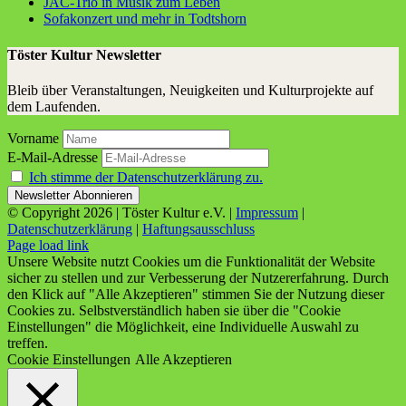
JAC-Trio in Musik zum Leben
Sofa­kon­zert und mehr in Todtshorn
Töster Kultur Newsletter
Bleib über Veranstaltungen, Neuigkeiten und Kulturprojekte auf
dem Laufenden.
Vorname
E-Mail-Adresse
Ich stimme der Datenschutzerklärung zu.
© Copyright
2026 | Töster Kultur e.V. |
Impressum
|
Datenschutzerklärung
|
Haftungsausschluss
Facebook
X
Instagram
YouTube
Page load link
Unsere Website nutzt Cookies um die Funktionalität der Website
sicher zu stellen und zur Verbesserung der Nutzererfahrung. Durch
den Klick auf "Alle Akzeptieren" stimmen Sie der Nutzung dieser
Cookies zu. Selbstverständlich haben sie über die "Cookie
Einstellungen" die Möglichkeit, eine Individuelle Auswahl zu
treffen.
Cookie Einstellungen
Alle Akzeptieren