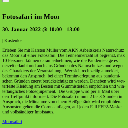
Foto­sa­fa­ri im Moor
30. Januar 2022 @ 10:00
-
13:00
|
Kostenlos
Erle­ben Sie mit Kars­ten Mül­ler vom AKN Arbeits­kreis Natur­schutz
das Moor auf einer Foto­sa­fa­ri. Die Teil­neh­mer­zahl ist begrenzt, max
10 Per­so­nen kön­nen dar­an teil­neh­men, wie die Pan­de­mie­la­ge es
der­zeit erlaubt und auch aus Grün­den des Natur­schut­zes und wegen
des Cha­rak­ters der Ver­an­stal­tung.. Wer sich recht­zei­tig anmel­det,
bekommt den Anspruch, bei einer Ter­min­ver­le­gung aus pan­de­mi­
schen Grün­den zuerst berück­sich­tigt zu wer­den. Dane­ben wird wet­
ter­fes­te Klei­dung am Bes­ten mit Gum­mi­stie­feln emp­foh­len und win­
ter­taug­li­ches Foto­equi­pe­ment. Die Grup­pe wird per E‑Mail über
den Treff­punkt infor­miert. Die Foto­sa­fa­ri nimmt 2 bis 3 Stun­den in
Anspruch, die Mit­nah­me von einem Heiß­ge­tränk wird emp­foh­len.
Ansons­ten gel­ten die Coro­na­auf­la­gen, auf jeden Fall FFP2-Mas­ke
und voll­stän­di­ger Impfstatus.
Moor­sa­fa­ri