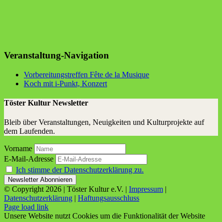
Veranstaltung-Navigation
Vor­be­rei­tungs­tref­fen Fête de la Musique
Koch mit i‑Punkt, Konzert
Töster Kultur Newsletter
Bleib über Veranstaltungen, Neuigkeiten und Kulturprojekte auf
dem Laufenden.
Vorname
E-Mail-Adresse
Ich stimme der Datenschutzerklärung zu.
© Copyright
2026 | Töster Kultur e.V. |
Impressum
|
Datenschutzerklärung
|
Haftungsausschluss
Facebook
X
Instagram
YouTube
Page load link
Unsere Website nutzt Cookies um die Funktionalität der Website