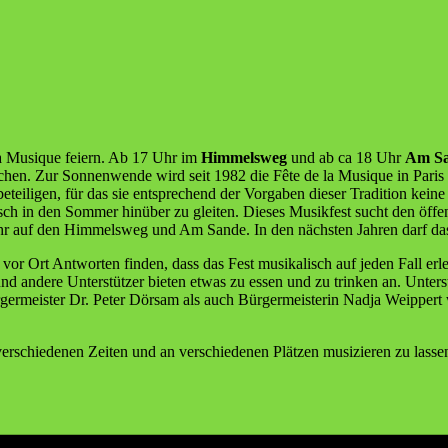
la Musi­que fei­ern. Ab 17 Uhr im
Him­mels­weg
und ab ca 18 Uhr
Am Sa
achen. Zur Son­nen­wen­de wird seit 1982 die Fête de la Musi­que in Paris 
 betei­li­gen, für das sie ent­spre­chend der Vor­ga­ben die­ser Tra­di­ti­on
h in den Som­mer hin­über zu glei­ten. Die­ses Musik­fest sucht den öffent
ahr auf den Him­mels­weg und Am San­de. In den nächs­ten Jah­ren darf das
en vor Ort Ant­wor­ten fin­den, dass das Fest musi­ka­lisch auf jeden Fall
s und ande­re Unter­stüt­zer bie­ten etwas zu essen und zu trin­ken an. Unte
r­ger­meis­ter Dr. Peter Dör­sam als auch Bür­ger­meis­te­rin Nad­ja Weip­p
ver­schie­de­nen Zei­ten und an ver­schie­de­nen Plät­zen musi­zie­ren zu l