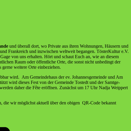
n­de
und über­all dort, wo Pri­va­te aus ihren Woh­nun­gen, Häu­sern und
und Frank­reich und inzwi­schen welt­weit began­gen. Tös­ter­Kul­tur e.V.
 kei­ne Gage von uns erhal­ten. Hört und schaut Euch an, wie an die­sem
­li­chen Raum oder öffent­li­che Orte, die sonst nicht unbe­dingt der
 ger­ne wei­te­re Orte einbeziehen.
 erleb­bar wird. Am Gemein­de­haus der ev. Johan­nes­ge­mein­de und Am
r­stützt wird die­ses Fest von der Gemein­de Tostedt und der Samt­ge­
ert wer­den daher die Fête eröff­nen. Zunächst um 17 Uhr Nad­ja Weip­pert
as­sen, die wir mög­lichst aktu­ell über den obi­gen QR-Code bekannt