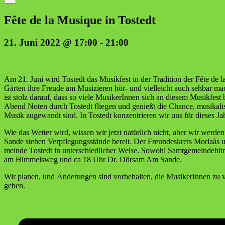
Fête de la Musi­que in Tostedt
21. Juni 2022 @ 17:00
-
21:00
Am 21. Juni wird Tostedt das Musik­fest in der Tra­di­ti­on der Fête de 
Gär­ten ihre Freu­de am Musi­zie­ren hör- und viel­leicht auch seh­bar m
ist stolz dar­auf, dass so vie­le Musi­ke­rIn­nen sich an die­sem Musik­fest
Abend Noten durch Tostedt flie­gen und genießt die Chan­ce, musi­ka­lisc
Musik zuge­wandt sind. In Tostedt kon­zen­trie­ren wir uns für die­ses J
Wie das Wet­ter wird, wis­sen wir jetzt natür­lich nicht, aber wir wer­d
San­de ste­hen Ver­pfle­gungs­stän­de bereit. Der Freun­des­kreis Mor­laà
mein­de Tostedt in unter­schied­li­cher Wei­se. Sowohl Samt­ge­mein­de­bü
am Him­mels­weg und ca 18 Uhr Dr. Dör­sam Am Sande.
Wir pla­nen, und Ände­run­gen sind vor­be­hal­ten, die Musi­ke­rIn­nen zu 
geben.