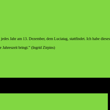
ar, die jedes Jahr am 13. Dezem­ber, dem Lucia­tag, statt­fin­det. Ich habe die
 Jah­res­zeit bringt.” (Ingrid Zirpins)