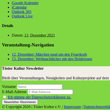
Google Kalender
iCalendar
Outlook 365
Outlook Live
Details
Datum:
13. Dezember 2021
Veranstaltung-Navigation
12. Dezem­ber: Mär­chen rund um den Feuerkorb
15. Dezem­ber: Weih­nacht­li­ches mit den Heiderosen
Töster Kultur Newsletter
Bleib über Veranstaltungen, Neuigkeiten und Kulturprojekte auf dem
Vorname
E-Mail-Adresse
Ich stimme der Datenschutzerklärung zu.
© Copyright
2026 | Töster Kultur e.V. |
Impressum
|
Datenschutzerkl