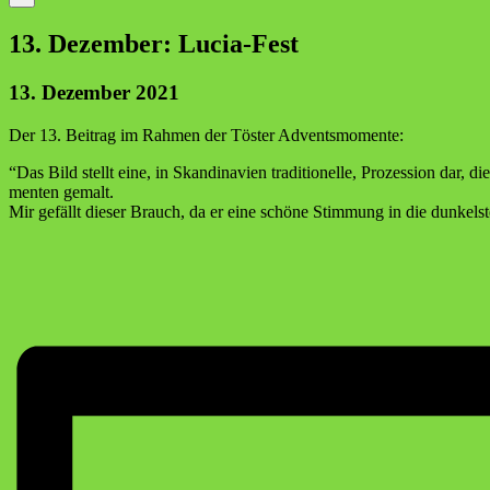
13. Dezem­ber: Lucia-Fest
13. Dezember 2021
Der 13. Bei­trag im Rah­men der Tös­ter Adventsmomente:
“Das Bild stellt eine, in Skan­di­na­vi­en tra­di­tio­nel­le, Pro­zes­si­on d
men­ten gemalt.
Mir gefällt die­ser Brauch, da er eine schö­ne Stim­mung in die dun­kels­te