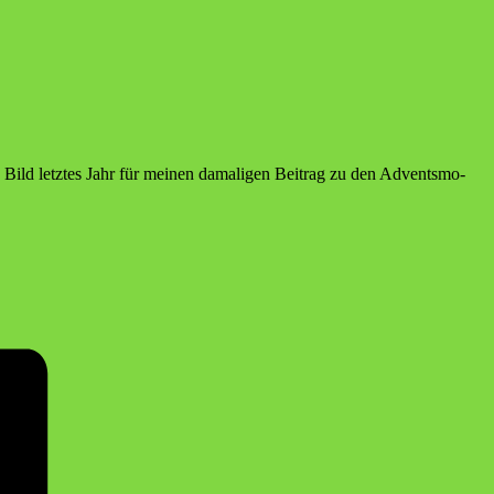
­ses Bild letz­tes Jahr für mei­nen dama­li­gen Bei­trag zu den Advents­mo­