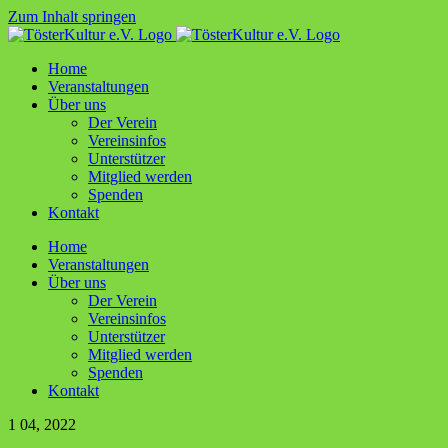
Zum Inhalt springen
Home
Ver­an­stal­tun­gen
Über uns
Der Ver­ein
Ver­ein­sin­fos
Unter­stüt­zer
Mit­glied werden
Spen­den
Kon­takt
Home
Ver­an­stal­tun­gen
Über uns
Der Ver­ein
Ver­ein­sin­fos
Unter­stüt­zer
Mit­glied werden
Spen­den
Kon­takt
1
04, 2022