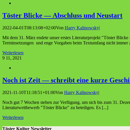
Tös­ter Bli­cke — Abschluss und Neustart
2022-04-01T08:13:08+02:00
Von
Harry Kalinowsky
|
Mit dem 31. März endete unser erstes Literaturprojekt "Töster Blicke 
Terminsetzungen und enge Vorgaben beim Textumfang nicht immer zie
Weiterlesen
9
11, 2021
Noch ist Zeit — schreibt eine kur­ze Geschi
2021-11-10T11:18:51+01:00
Von
Harry Kalinowsky
|
Noch gut 7 Wochen stehen zur Verfügung, um sich bis zum 31. Dezemb
Literaturwettbewerb "Töster Blicke" zu beteiligen. Es [...]
Weiterlesen
Töster Kultur Newsletter