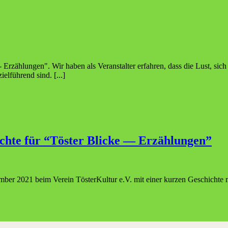
- Erzählungen". Wir haben als Veranstalter erfahren, dass die Lust, sic
lführend sind. [...]
ch­te für “Tös­ter Bli­cke — Erzählungen”
er 2021 beim Verein TösterKultur e.V. mit einer kurzen Geschichte mi