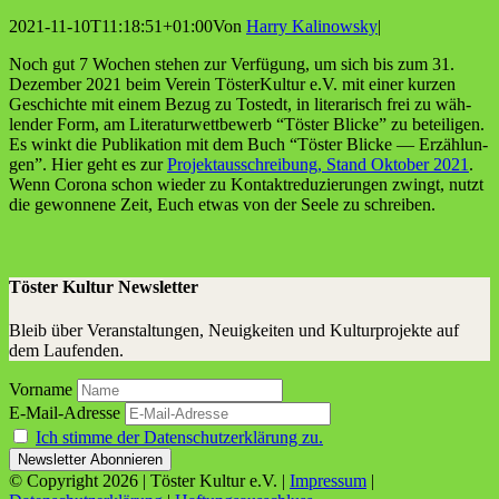
2021-11-10T11:18:51+01:00
Von
Harry Kalinowsky
|
Noch gut 7 Wochen ste­hen zur Ver­fü­gung, um sich bis zum 31.
Dezem­ber 2021 beim Ver­ein Tös­ter­Kul­tur e.V. mit einer kur­zen
Geschich­te mit einem Bezug zu Tostedt, in lite­ra­risch frei zu wäh­
len­der Form, am Lite­ra­tur­wett­be­werb “Tös­ter Bli­cke” zu betei­li­gen.
Es winkt die Publi­ka­ti­on mit dem Buch “Tös­ter Bli­cke — Erzäh­lun­
gen”. Hier geht es zur
Pro­jekt­aus­schrei­bung, Stand Okto­ber 2021
.
Wenn Coro­na schon wie­der zu Kon­takt­re­du­zie­run­gen zwingt, nutzt
die gewon­ne­ne Zeit, Euch etwas von der See­le zu schreiben.
Töster Kultur Newsletter
Bleib über Veranstaltungen, Neuigkeiten und Kulturprojekte auf
dem Laufenden.
Vorname
E-Mail-Adresse
Ich stimme der Datenschutzerklärung zu.
© Copyright
2026 | Töster Kultur e.V. |
Impressum
|