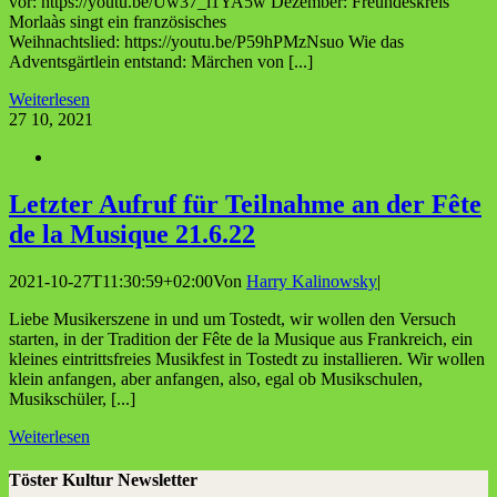
vor: https://youtu.be/Uw37_l1YA5w Dezember: Freundeskreis
Morlaàs singt ein französisches
Weihnachtslied: https://youtu.be/P59hPMzNsuo Wie das
Adventsgärtlein entstand: Märchen von [...]
Weiterlesen
27
10, 2021
Letz­ter Auf­ruf für Teil­nah­me an der Fête
de la Musi­que 21.6.22
2021-10-27T11:30:59+02:00
Von
Harry Kalinowsky
|
Liebe Musikerszene in und um Tostedt, wir wollen den Versuch
starten, in der Tradition der Fête de la Musique aus Frankreich, ein
kleines eintrittsfreies Musikfest in Tostedt zu installieren. Wir wollen
klein anfangen, aber anfangen, also, egal ob Musikschulen,
Musikschüler, [...]
Weiterlesen
Töster Kultur Newsletter