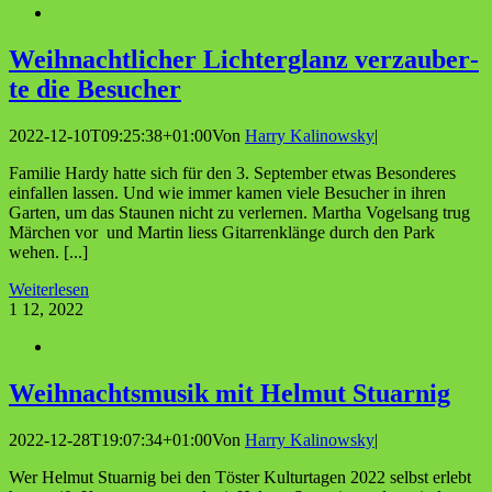
Weih­nacht­li­cher Lich­ter­glanz ver­zau­ber­
te die Besucher
2022-12-10T09:25:38+01:00
Von
Harry Kalinowsky
|
Familie Hardy hatte sich für den 3. September etwas Besonderes
einfallen lassen. Und wie immer kamen viele Besucher in ihren
Garten, um das Staunen nicht zu verlernen. Martha Vogelsang trug
Märchen vor und Martin liess Gitarrenklänge durch den Park
wehen. [...]
Weiterlesen
1
12, 2022
Weih­nachts­mu­sik mit Hel­mut Stuarnig
2022-12-28T19:07:34+01:00
Von
Harry Kalinowsky
|
Wer Helmut Stuarnig bei den Töster Kulturtagen 2022 selbst erlebt