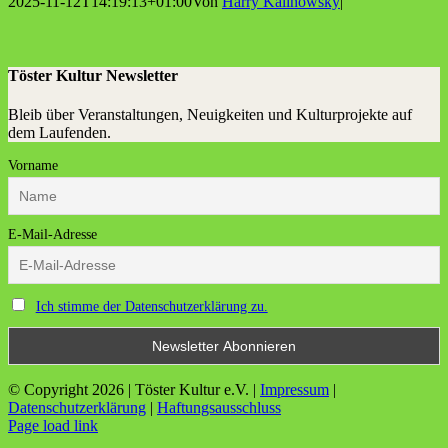
2025-11-12T14:19:13+01:00
Von
Harry Kalinowsky
|
Töster Kultur Newsletter
Bleib über Veranstaltungen, Neuigkeiten und Kulturprojekte auf
dem Laufenden.
Vorname
E-Mail-Adresse
Ich stimme der Datenschutzerklärung zu.
© Copyright
2026 | Töster Kultur e.V. |
Impressum
|
Datenschutzerklärung
|
Haftungsausschluss
Facebook
X
Instagram
YouTube
Page load link
Nach