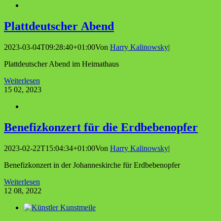
Platt­deut­scher Abend
2023-03-04T09:28:40+01:00
Von
Harry Kalinowsky
|
Plattdeutscher Abend im Heimathaus
Weiterlesen
15
02, 2023
Bene­fiz­kon­zert für die Erdbebenopfer
2023-02-22T15:04:34+01:00
Von
Harry Kalinowsky
|
Benefizkonzert in der Johanneskirche für Erdbebenopfer
Weiterlesen
12
08, 2022