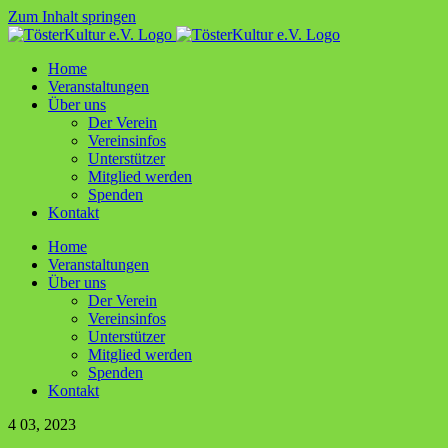
Zum Inhalt springen
Home
Ver­an­stal­tun­gen
Über uns
Der Ver­ein
Ver­ein­sin­fos
Unter­stüt­zer
Mit­glied werden
Spen­den
Kon­takt
Home
Ver­an­stal­tun­gen
Über uns
Der Ver­ein
Ver­ein­sin­fos
Unter­stüt­zer
Mit­glied werden
Spen­den
Kon­takt
4
03, 2023