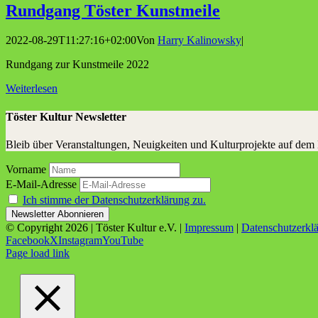
Rund­gang Tös­ter Kunstmeile
2022-08-29T11:27:16+02:00
Von
Harry Kalinowsky
|
Rundgang zur Kunstmeile 2022
Weiterlesen
Töster Kultur Newsletter
Bleib über Veranstaltungen, Neuigkeiten und Kulturprojekte auf dem
Vorname
E-Mail-Adresse
Ich stimme der Datenschutzerklärung zu.
© Copyright
2026 | Töster Kultur e.V. |
Impressum
|
Datenschutzerkl
Facebook
X
Instagram
YouTube
Page load link