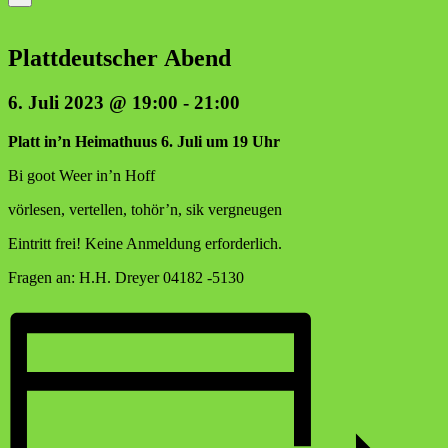
Platt­deut­scher Abend
6. Juli 2023 @ 19:00
-
21:00
Platt in’n Hei­mat­hu­us 6. Juli um 19 Uhr
Bi goot Weer in’n Hoff
vör­le­sen, ver­tel­len, tohör’n, sik vergneugen
Ein­tritt frei! Kei­ne Anmel­dung erforderlich.
Fra­gen an: H.H. Drey­er 04182 ‑5130