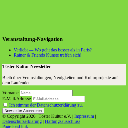
Veranstaltung-Navigation
Ver­liebt — Wo geht das bes­ser als in Paris?
Rai­ner & Fri­ends Küns­te tref­fen sich!
Töster Kultur Newsletter
Bleib über Veranstaltungen, Neuigkeiten und Kulturprojekte auf
dem Laufenden.
Vorname
E-Mail-Adresse
Ich stimme der Datenschutzerklärung zu.
© Copyright
2026 | Töster Kultur e.V. |
Impressum
|
Datenschutzerklärung
|
Haftungsausschluss
Facebook
X
Instagram
YouTube
Page load link