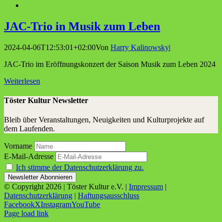
JAC-Trio in Musik zum Leben
2024-04-06T12:53:01+02:00
Von
Harry Kalinowsky
|
JAC-Trio im Eröffnungskonzert der Saison Musik zum Leben 2024
Weiterlesen
Töster Kultur Newsletter
Bleib über Veranstaltungen, Neuigkeiten und Kulturprojekte auf
dem Laufenden.
Vorname
E-Mail-Adresse
Ich stimme der Datenschutzerklärung zu.
© Copyright
2026 | Töster Kultur e.V. |
Impressum
|
Datenschutzerklärung
|
Haftungsausschluss
Facebook
X
Instagram
YouTube
Page load link