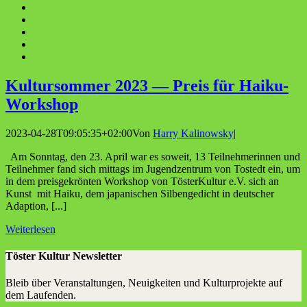
Kul­tur­som­mer 2023 — Preis für Haiku-
Workshop
2023-04-28T09:05:35+02:00
Von
Harry Kalinowsky
|
Am Sonntag, den 23. April war es soweit, 13 Teilnehmerinnen und
Teilnehmer fand sich mittags im Jugendzentrum von Tostedt ein, um
in dem preisgekrönten Workshop von TösterKultur e.V. sich an
Kunst mit Haiku, dem japanischen Silbengedicht in deutscher
Adaption, [...]
Weiterlesen
Töster Kultur Newsletter
Bleib über Veranstaltungen, Neuigkeiten und Kulturprojekte auf
dem Laufenden.