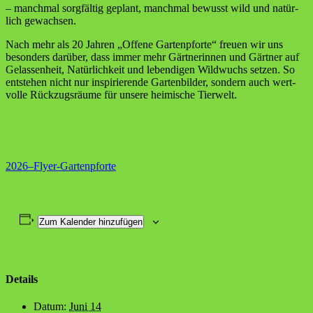
– manch­mal sorg­fäl­tig geplant, manch­mal bewusst wild und natür­
lich gewachsen.
Nach mehr als 20 Jah­ren „Offe­ne Gar­ten­pfor­te“ freu­en wir uns
beson­ders dar­über, dass immer mehr Gärt­ne­rin­nen und Gärt­ner auf
Gelas­sen­heit, Natür­lich­keit und leben­di­gen Wild­wuchs set­zen. So
ent­ste­hen nicht nur inspi­rie­ren­de Gar­ten­bil­der, son­dern auch wert­
vol­le Rück­zugs­räu­me für unse­re hei­mi­sche Tierwelt.
2026–Flyer-Gartenpforte
Zum Kalender hinzufügen
Details
Datum:
Juni 14