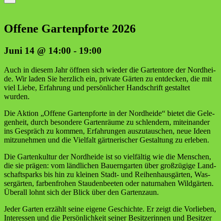
Offe­ne Gar­ten­pfor­te 2026
Juni 14 @ 14:00
-
19:00
Auch in die­sem Jahr öff­nen sich wie­der die Gar­ten­to­re der Nord­hei­
de. Wir laden Sie herz­lich ein, pri­va­te Gär­ten zu ent­de­cken, die mit
viel Lie­be, Erfah­rung und per­sön­li­cher Hand­schrift gestal­tet
wurden.
Die Akti­on „Offe­ne Gar­ten­pfor­te in der Nord­hei­de“ bie­tet die Gele­
gen­heit, durch beson­de­re Gar­ten­räu­me zu schlen­dern, mit­ein­an­der
ins Gespräch zu kom­men, Erfah­run­gen aus­zu­tau­schen, neue Ideen
mit­zu­neh­men und die Viel­falt gärt­ne­ri­scher Gestal­tung zu erleben.
Die Gar­ten­kul­tur der Nord­hei­de ist so viel­fäl­tig wie die Men­schen,
die sie prä­gen: vom länd­li­chen Bau­ern­gar­ten über groß­zü­gi­ge Land­
schafts­parks bis hin zu klei­nen Stadt- und Rei­hen­haus­gär­ten, Was­
ser­gär­ten, far­ben­fro­hen Stau­den­bee­ten oder natur­na­hen Wild­gär­ten.
Über­all lohnt sich der Blick über den Gartenzaun.
Jeder Gar­ten erzählt sei­ne eige­ne Geschich­te. Er zeigt die Vor­lie­ben,
Inter­es­sen und die Per­sön­lich­keit sei­ner Besit­ze­rin­nen und Besit­zer