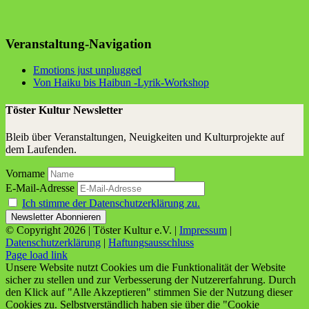
Veranstaltung-Navigation
Emo­ti­ons just unplugged
Von Hai­ku bis Hai­bun ‑Lyrik-Work­shop
Töster Kultur Newsletter
Bleib über Veranstaltungen, Neuigkeiten und Kulturprojekte auf
dem Laufenden.
Vorname
E-Mail-Adresse
Ich stimme der Datenschutzerklärung zu.
© Copyright
2026 | Töster Kultur e.V. |
Impressum
|
Datenschutzerklärung
|
Haftungsausschluss
Facebook
X
Instagram
YouTube
Page load link
Unsere Website nutzt Cookies um die Funktionalität der Website
sicher zu stellen und zur Verbesserung der Nutzererfahrung. Durch
den Klick auf "Alle Akzeptieren" stimmen Sie der Nutzung dieser
Cookies zu. Selbstverständlich haben sie über die "Cookie