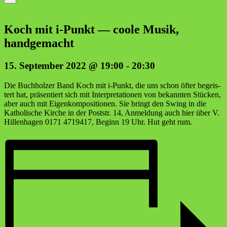
Koch mit i‑Punkt — coo­le Musik,
handgemacht
15. September 2022 @ 19:00
-
20:30
Die Buch­hol­zer Band Koch mit i‑Punkt, die uns schon öfter begeis­
tert hat, prä­sen­tiert sich mit Inter­pre­ta­tio­nen von bekann­ten Stü­cken,
aber auch mit Eigen­kom­po­si­tio­nen. Sie bringt den Swing in die
Katho­li­sche Kir­che in der Post­str. 14, Anmel­dung auch hier über V.
Hil­len­ha­gen 0171 4719417, Beginn 19 Uhr. Hut geht rum.