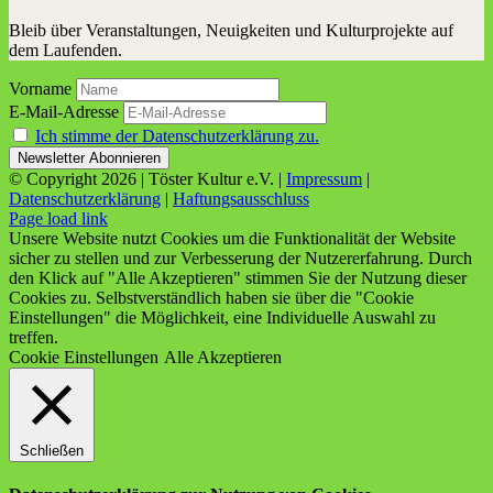
Bleib über Veranstaltungen, Neuigkeiten und Kulturprojekte auf
dem Laufenden.
Vorname
E-Mail-Adresse
Ich stimme der Datenschutzerklärung zu.
© Copyright
2026 | Töster Kultur e.V. |
Impressum
|
Datenschutzerklärung
|
Haftungsausschluss
Facebook
X
Instagram
YouTube
Page load link
Unsere Website nutzt Cookies um die Funktionalität der Website
sicher zu stellen und zur Verbesserung der Nutzererfahrung. Durch
den Klick auf "Alle Akzeptieren" stimmen Sie der Nutzung dieser
Cookies zu. Selbstverständlich haben sie über die "Cookie
Einstellungen" die Möglichkeit, eine Individuelle Auswahl zu
treffen.
Cookie Einstellungen
Alle Akzeptieren
Schließen