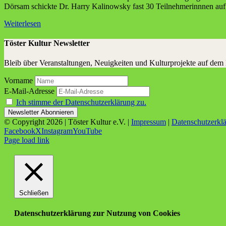
Dörsam schickte Dr. Harry Kalinowsky fast 30 Teilnehmerinnnen auf 
Weiterlesen
Töster Kultur Newsletter
Bleib über Veranstaltungen, Neuigkeiten und Kulturprojekte auf dem
Vorname
E-Mail-Adresse
Ich stimme der Datenschutzerklärung zu.
© Copyright
2026 | Töster Kultur e.V. |
Impressum
|
Datenschutzerkl
Facebook
X
Instagram
YouTube
Page load link
Schließen
Datenschutzerklärung zur Nutzung von Cookies