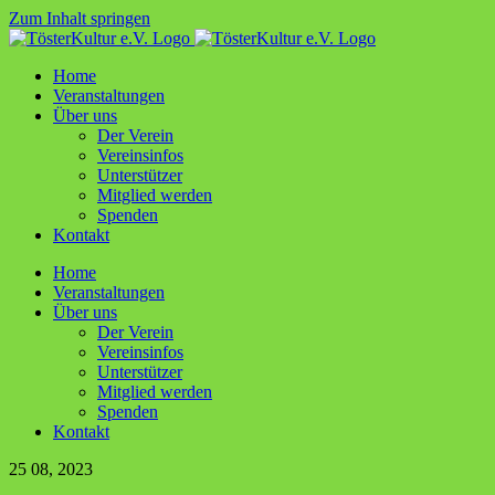
Zum Inhalt springen
Home
Ver­an­stal­tun­gen
Über uns
Der Ver­ein
Ver­ein­sin­fos
Unter­stüt­zer
Mit­glied werden
Spen­den
Kon­takt
Home
Ver­an­stal­tun­gen
Über uns
Der Ver­ein
Ver­ein­sin­fos
Unter­stüt­zer
Mit­glied werden
Spen­den
Kon­takt
25
08, 2023