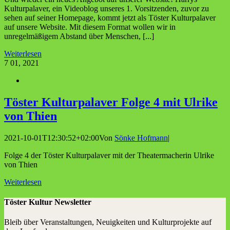
Kulturpalaver, ein Videoblog unseres 1. Vorsitzenden, zuvor zu
sehen auf seiner Homepage, kommt jetzt als Töster Kulturpalaver
auf unsere Website. Mit diesem Format wollen wir in
unregelmäßigem Abstand über Menschen, [...]
Weiterlesen
7
01, 2021
Tös­ter Kul­tur­pa­la­ver Fol­ge 4 mit Ulri­ke
von Thien
2021-10-01T12:30:52+02:00
Von
Sönke Hofmann
|
Folge 4 der Töster Kulturpalaver mit der Theatermacherin Ulrike
von Thien
Weiterlesen
Töster Kultur Newsletter
Bleib über Veranstaltungen, Neuigkeiten und Kulturprojekte auf