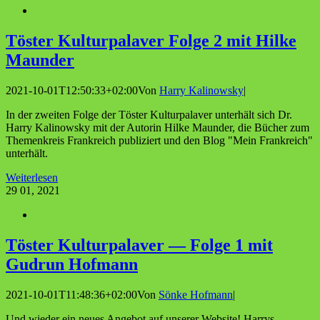
Tös­ter Kul­tur­pa­la­ver Fol­ge 2 mit Hil­ke
Maunder
2021-10-01T12:50:33+02:00
Von
Harry Kalinowsky
|
In der zweiten Folge der Töster Kulturpalaver unterhält sich Dr.
Harry Kalinowsky mit der Autorin Hilke Maunder, die Bücher zum
Themenkreis Frankreich publiziert und den Blog "Mein Frankreich"
unterhält.
Weiterlesen
29
01, 2021
Tös­ter Kul­tur­pa­la­ver — Fol­ge 1 mit
Gud­run Hofmann
2021-10-01T11:48:36+02:00
Von
Sönke Hofmann
|
Und wieder ein neues Angebot auf unserer Website! Harrys