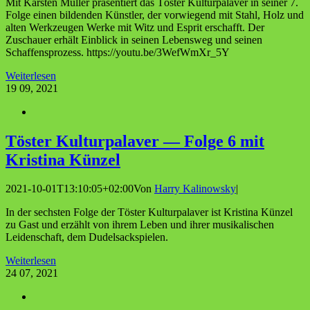
Mit Karsten Müller präsentiert das Töster Kulturpalaver in seiner 7.
Folge einen bildenden Künstler, der vorwiegend mit Stahl, Holz und
alten Werkzeugen Werke mit Witz und Esprit erschafft. Der
Zuschauer erhält Einblick in seinen Lebensweg und seinen
Schaffensprozess. https://youtu.be/3WefWmXr_5Y
Weiterlesen
19
09, 2021
Tös­ter Kul­tur­pa­la­ver — Fol­ge 6 mit
Kris­ti­na Künzel
2021-10-01T13:10:05+02:00
Von
Harry Kalinowsky
|
In der sechsten Folge der Töster Kulturpalaver ist Kristina Künzel
zu Gast und erzählt von ihrem Leben und ihrer musikalischen
Leidenschaft, dem Dudelsackspielen.
Weiterlesen
24
07, 2021