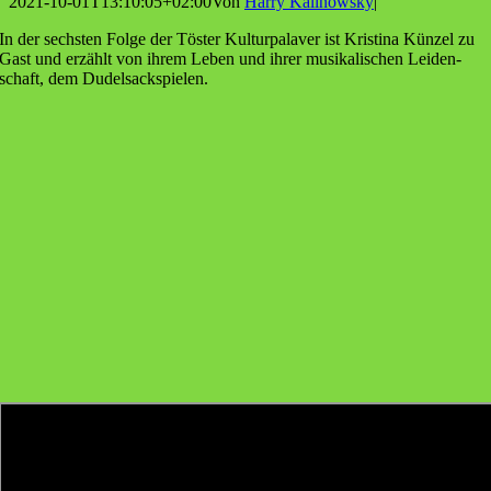
2021-10-01T13:10:05+02:00
Von
Harry Kalinowsky
|
In der sechs­ten Fol­ge der Tös­ter Kul­tur­pa­la­ver ist Kris­ti­na Kün­zel zu
Gast und erzählt von ihrem Leben und ihrer musi­ka­li­schen Lei­den­
schaft, dem Dudelsackspielen.