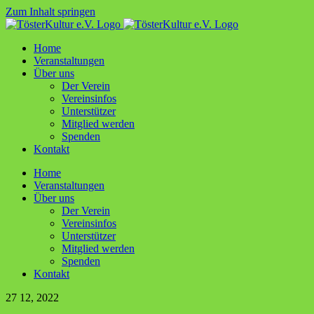
Zum Inhalt springen
Home
Ver­an­stal­tun­gen
Über uns
Der Ver­ein
Ver­ein­sin­fos
Unter­stüt­zer
Mit­glied werden
Spen­den
Kon­takt
Home
Ver­an­stal­tun­gen
Über uns
Der Ver­ein
Ver­ein­sin­fos
Unter­stüt­zer
Mit­glied werden
Spen­den
Kon­takt
27
12, 2022